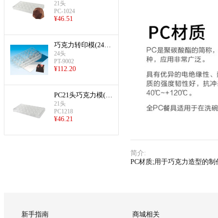
边形)
21头
PC-1024
¥
46.51
巧克力转印模(24头
方形)
24头
PT-9002
¥
112.20
PC21头巧克力模(心
形,单个28×24×15m
21头
PC1218
m)
¥
46.21
简介
:
PC材质;用于巧克力造型的制
新手指南
商城相关