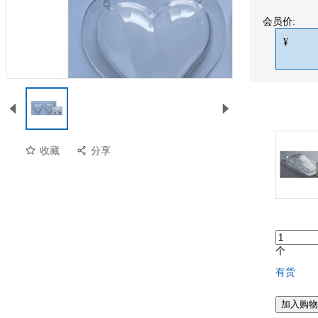
会员价:
¥
收藏
分享
个
有货
预览
加入购物