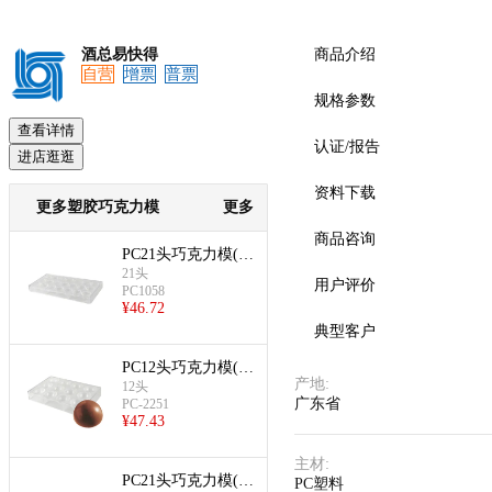
酒总易快得
商品介绍
自营
增票
普票
规格参数
查看详情
认证/报告
进店逛逛
资料下载
更多塑胶巧克力模
更多
商品咨询
PC21头巧克力模(玫
瑰形)
21头
用户评价
PC1058
¥
46.72
典型客户
PC12头巧克力模(半
产地
:
球形)
12头
广东省
PC-2251
¥
47.43
主材
:
PC21头巧克力模(多
PC塑料