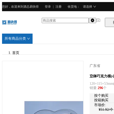
您好，欢迎来到酒总易快得
登录
|
注册
收货地
：
请选择
所有商品分类
首页
/
广东省
TTM
TTM
立体巧克力模(
120×115×53mm
/
销量
:
296
个
PC塑料
按个购买
按箱购买
市场价:
¥
51.92
/个