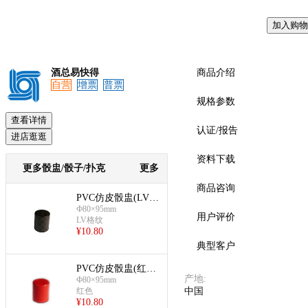
加入购物
酒总易快得
商品介绍
自营
增票
普票
规格参数
查看详情
认证/报告
进店逛逛
资料下载
更多骰盅/骰子/扑克
更多
商品咨询
PVC仿皮骰盅(LV格
Ф80×95mm
纹)
用户评价
LV格纹
¥
10.80
典型客户
PVC仿皮骰盅(红
产地
:
Ф80×95mm
色)
红色
中国
¥
10.80