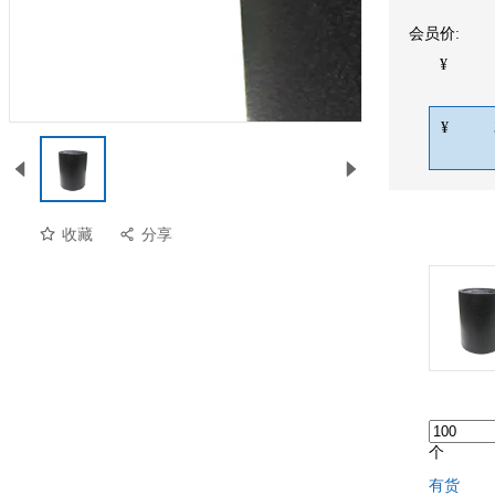
会员价:
¥
¥
收藏
分享
预览
个
有货