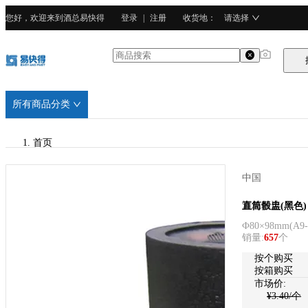
您好，欢迎来到酒总易快得
登录
|
注册
收货地
：
请选择
所有商品分类
首页
/
中国
酒总精选
酒总精选
直筒骰盅(黑色)
Ф80×98mm
(
A9-
/
销量
:
657
个
PP塑料
按个购买
按箱购买
市场价:
¥
3.40
/个