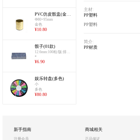
主材
:
PVC仿皮骰盅(金
PP塑料
Ф80×95mm
色)
金色
PP塑料
¥
10.80
简介
:
骰子(01款)
PP材质
12.6mm:100粒/版:排列
*
整齐
¥
6.90
娱乐转盘(多色)
小
多色
¥
80.80
新手指南
商城相关
注册会员
正品保证