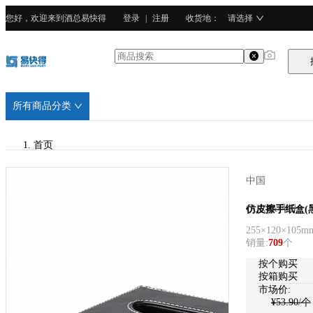
您好，欢迎来到酒总易快得
登录
|
注册
收货地
：
请选择
所有商品分类
首页
/
中国
CURTA科得
CURTA科得
仿皮擦手纸盒(
255×120×105m
/
销量
:
709
个
人造革
按个购买
按箱购买
市场价:
¥
53.90
/个