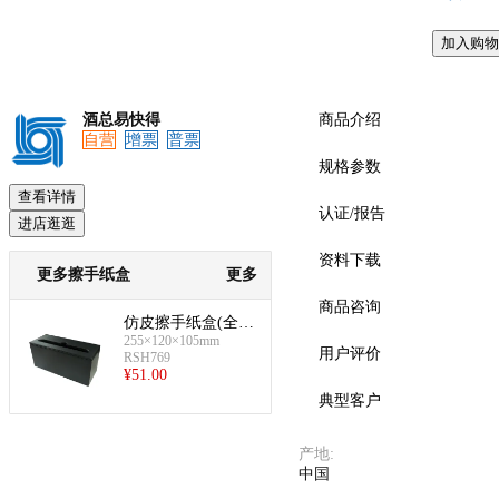
加入购物
预览
酒总易快得
商品介绍
自营
增票
普票
规格参数
查看详情
认证/报告
进店逛逛
资料下载
更多擦手纸盒
更多
商品咨询
仿皮擦手纸盒(全黑
255×120×105mm
台面式)
用户评价
RSH769
¥
51.00
典型客户
产地
:
中国