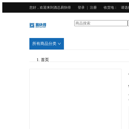
您好，欢迎来到酒总易快得
登录
|
注册
收货地
：
请选
所有商品分类
首页
/
酒总精选
/
广东201不锈钢