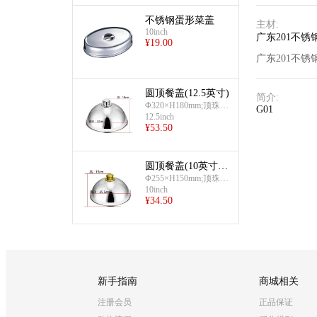
不锈钢蛋形菜盖
主材
:
10inch
广东201不锈
¥
19.00
广东201不锈
圆顶餐盖(12.5英寸)
简介
:
Φ320×H180mm;顶珠H
G01
28mm
12.5inch
¥
53.50
圆顶餐盖(10英寸镀
金头)
Φ255×H150mm;顶珠H
28mm
10inch
¥
34.50
新手指南
商城相关
注册会员
正品保证