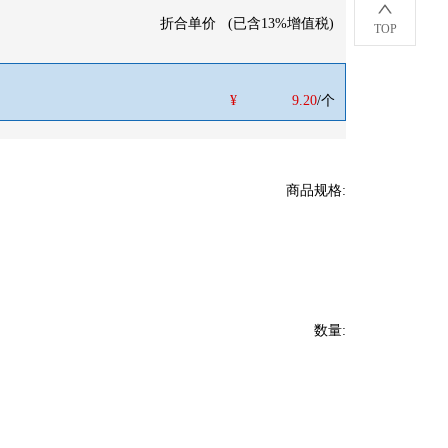
折合单价
(
已含13%增值税
)
TOP
¥
9.20
/个
商品规格
:
数量
: