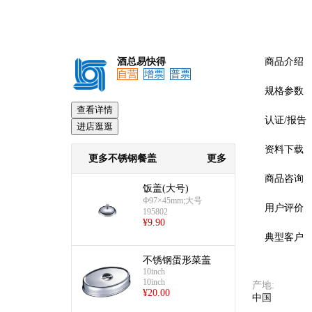
酒总易快得
商品介绍
自营
增票
普票
规格参数
查看详情
认证/报告
进店逛逛
资料下载
预览
更多不锈钢餐盖
更多
商品咨询
饭盖(大号)
Ф97×45mm;大号
用户评价
195802
¥
9.90
典型客户
不锈钢蛋形菜盖
10inch
10inch
产地
:
¥
20.00
中国