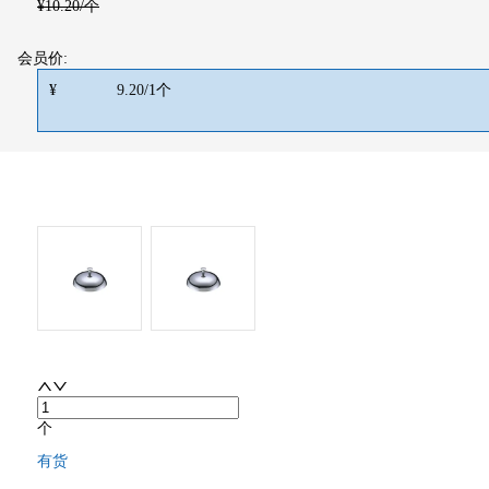
¥
10.20
/个
会员价:
¥
9.20
/
1
个
个
有货