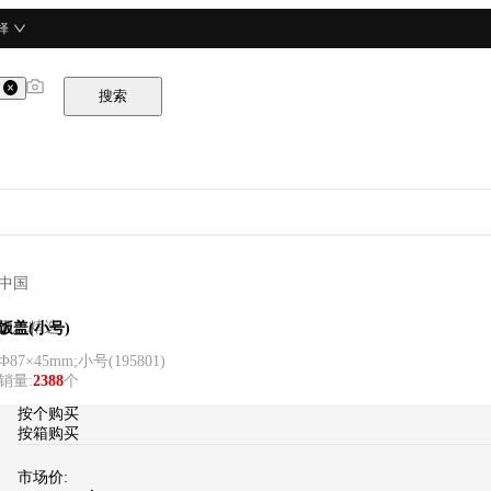
择
搜索
中国
酒总精选
饭盖(小号)
Ф87×45mm;小号
(
195801
)
销量
:
2388
个
按个购买
按箱购买
市场价: