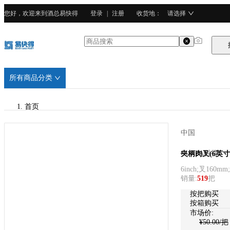
您好，欢迎来到酒总易快得
登录
|
注册
收货地
：
请选择
所有商品分类
首页
/
中国
CURTA科得
CURTA科得
夹柄肉叉(6英寸
6inch;叉160m
/
销量
:
519
把
410不锈钢
按把购买
按箱购买
市场价:
¥
50.00
/把