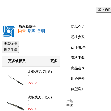
加入购物
酒总易快得
商品介绍
自营
增票
普票
规格参数
查看详情
认证/报告
进店逛逛
资料下载
更多铁板叉
更多
商品咨询
铁板烧叉/刀(叉)
*
用户评价
*
¥
58.00
典型客户
铁板烧叉/刀(刀)
产地
:
*
*
中国
¥
58.00