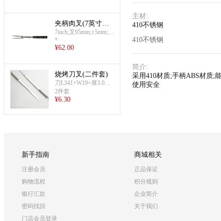
主材
:
夹柄肉叉(7英寸弯
410不锈钢
肉叉)
7inch;叉95mm;±5mm;总
410不锈钢
*
长350mm
¥
62.00
简介
:
烧烤刀叉(二件套)
采用410材质;手柄ABS材
刀L341×W19×厚3.0m
使用安全
m;叉L340×W10mm;总
2件套
¥
6.30
重:122G
新手指南
商城相关
注册会员
正品保证
购物流程
积分规则
银行汇款
企业简介
密码找回
关于我们
门店会员登录