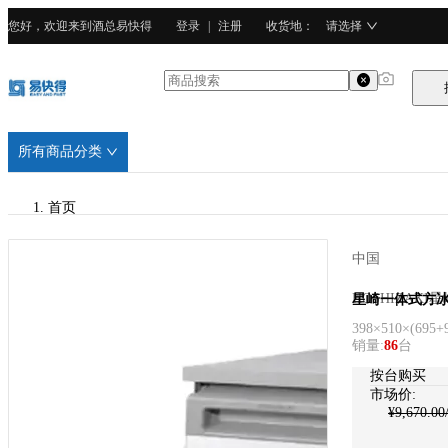
您好，欢迎来到酒总易快得
登录
|
注册
收货地
：
请选择
所有商品分类
首页
/
中国
HOSHIZAKI星崎
HOSHIZAKI星
星崎一体式方冰制
398×510×(695
销量
:
86
台
按台购买
市场价:
¥
9,670.00