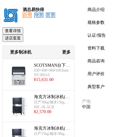
酒总易快得
商品介绍
自营
增票
普票
规格参数
预览
查看详情
认证/报告
进店逛逛
资料下载
更多制冰机
更多
商品咨询
SCOTSMAN台下式
650×690×869/1003mm
方冰制冰机(NU300
用户评价
NU300AS
AS)
¥
15,631.00
典型客户
海克方冰制冰机(36
产地
:
KG-一体机,风冷)
日产36kg/储冰15kg;一
中国
HIC-36-ACB
体机;风冷
¥
2,570.00
海克方冰制冰机(55
KG-一体机,风冷)
日产55kg/储冰18kg;一