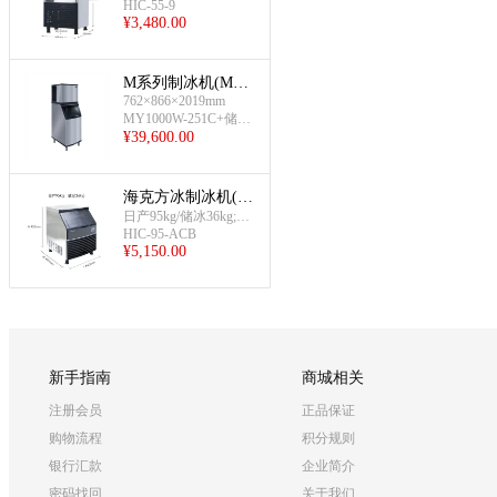
HIC-55-9
体机;风冷
¥
3,480.00
M系列制冰机(MY1
762×866×2019mm
000W-251C+储冰箱
MY1000W-251C+储冰
D570VC)
¥
39,600.00
箱D570VC
海克方冰制冰机(95
KG-一体机,风冷)
日产95kg/储冰36kg;一
HIC-95-ACB
体机;风冷
¥
5,150.00
新手指南
商城相关
注册会员
正品保证
购物流程
积分规则
银行汇款
企业简介
密码找回
关于我们