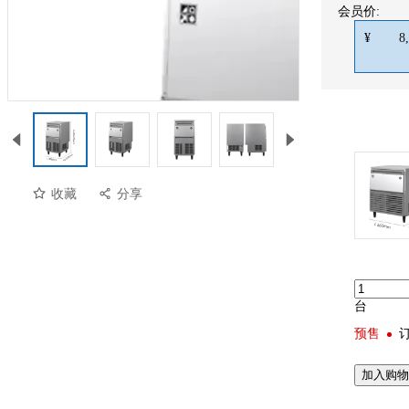
会员价:
¥
8
收藏
分享
台
预售
加入购物