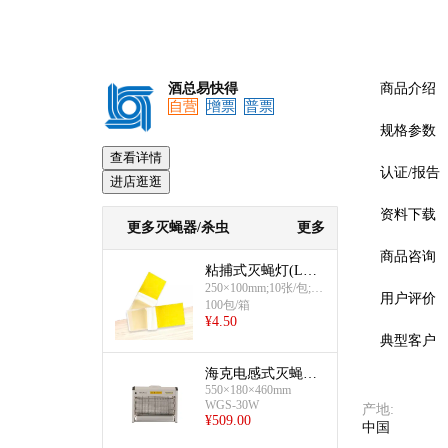
酒总易快得
商品介绍
自营
增票
普票
规格参数
查看详情
认证/报告
进店逛逛
资料下载
更多灭蝇器/杀虫
更多
商品咨询
粘捕式灭蝇灯(LG-2
98L贴纸)
250×100mm;10张/包;10
用户评价
包/扎
100包/箱
¥
4.50
典型客户
海克电感式灭蝇器
(30W)
550×180×460mm
WGS-30W
产地
:
¥
509.00
中国
预览