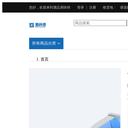
您好，欢迎来到酒总易快得
登录
|
注册
收货地
：
请选
所有商品分类
首页
/
酒总精选
/
ABS塑料