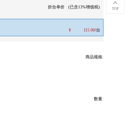
折合单价
(
已含13%增值税
)
TOP
¥
115.00
/台
商品规格
:
数量
: