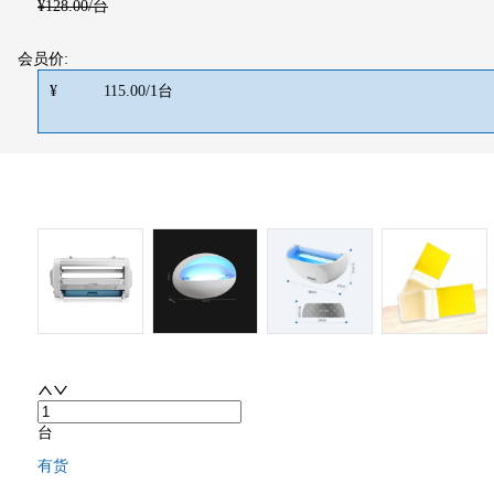
¥
128.00
/台
会员价:
¥
115.00
/
1
台
台
有货