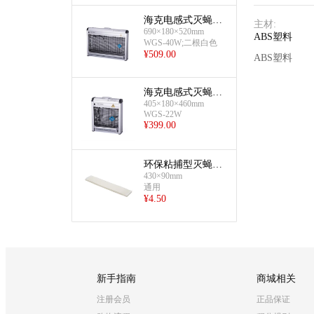
海克电感式灭蝇器
主材
:
(40W)
690×180×520mm
ABS塑料
WGS-40W;二根白色
¥
509.00
ABS塑料
海克电感式灭蝇器
(22W)
405×180×460mm
WGS-22W
¥
399.00
环保粘捕型灭蝇灯
430×90mm
(粘蝇纸)
通用
¥
4.50
新手指南
商城相关
注册会员
正品保证