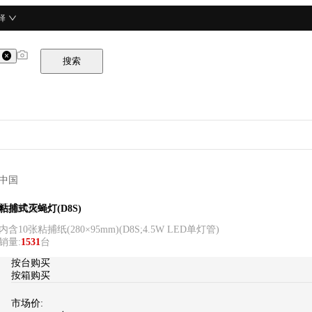
择
搜索
中国
酒总精选
粘捕式灭蝇灯(D8S)
内含10张粘捕纸(280×95mm)
(
D8S;4.5W LED单灯管
)
销量
:
1531
台
按台购买
按箱购买
市场价: