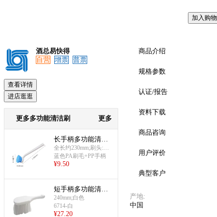
加入购物
预览
酒总易快得
商品介绍
自营
增票
普票
规格参数
查看详情
认证/报告
进店逛逛
资料下载
更多多功能清洁刷
更多
商品咨询
长手柄多功能清洁
刷(230mm表面清洁
全长约230mm;刷头:约
用户评价
Φ55×高28mm
蓝色PA刷毛+PP手柄
刷)
¥
9.50
典型客户
短手柄多功能清洁
产地
:
刷(240MM)(白色)
240mm;白色
中国
6714-白
¥
27.20