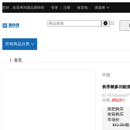
您好，欢迎来到酒总易快得
登录
|
注册
收货地
：
请选择
所有商品分类
首页
/
中国
酒总精选
酒总精选
长手柄多功能清洁
65×H345mm
(
87
/
销量
:
29523
把
聚丙烯
按把购买
按箱购买
市场价:
¥
12.50
/把