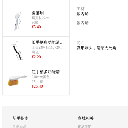
主材
:
角落刷
聚丙烯
展开长27cm
8061
聚丙烯
¥
5.40
长手柄多功能清洁
简介
:
刷(230mm缝隙刷)
全长230×柄110×20mm;
弧形刷头，清洁无死角
约16g
黑色
¥
2.20
短手柄多功能清洁
刷(240MM)(黄色)
240mm;黄色
6714-黄
¥
26.40
新手指南
商城相关
注册会员
正品保证