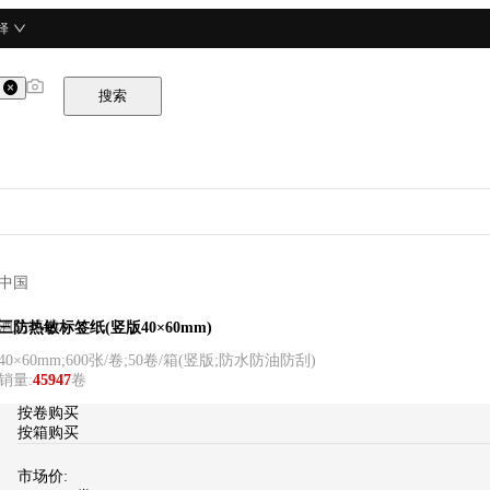
择
搜索
中国
酒总精选
三防热敏标签纸(竖版40×60mm)
40×60mm;600张/卷;50卷/箱
(
竖版;防水防油防刮
)
销量
:
45947
卷
按卷购买
按箱购买
市场价: