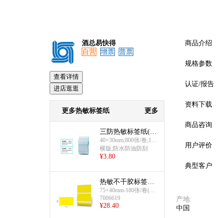
酒总易快得
商品介绍
自营
增票
普票
规格参数
查看详情
认证/报告
进店逛逛
资料下载
更多热敏标签纸
更多
商品咨询
三防热敏标签纸(横
版40×30mm)
40×30mm;800张/卷;100
用户评价
卷/箱
横版;防水防油防刮
¥
3.80
典型客户
热敏不干胶标签纸
(黄色 可打印)
75×40mm-180张/卷(黄
7006619
色)
产地
:
¥
28.40
中国