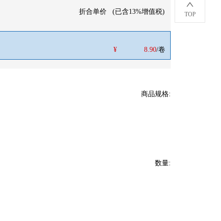
折合单价
(
已含13%增值税
)
TOP
¥
8.90
/卷
商品规格
:
数量
: