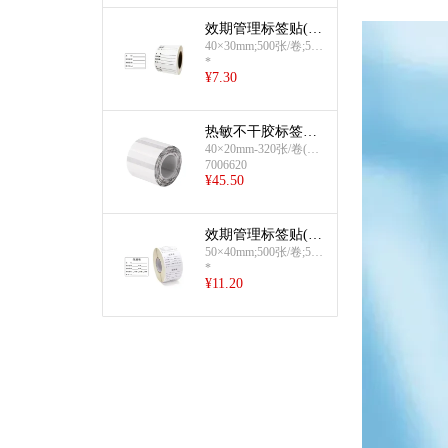
效期管理标签贴(40
×30mm)
40×30mm;500张/卷;50
*
卷/箱
¥
7.30
热敏不干胶标签纸
(透明 可打印)
40×20mm-320张/卷(透
7006620
明色)
¥
45.50
效期管理标签贴(50
×40mm)
50×40mm;500张/卷;50
*
卷/箱
¥
11.20