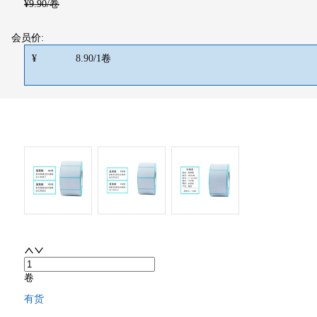
¥
9.90
/卷
会员价:
¥
8.90
/
1
卷
卷
有货