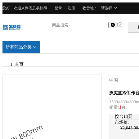
您好，欢迎来到酒总易快得
登录
|
注册
收货地
：
请选择
所有商品分类
首页
/
中国
HECO汉克
HECO汉克
汉克直冷工作台(双
1500×800×800
销量
:
1
台
按台购买
市场价:
¥
2,043.00