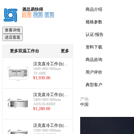
酒总易快得
商品介绍
自营
增票
普票
规格参数
预览
查看详情
认证/报告
进店逛逛
资料下载
更多双温工作台
更多
商品咨询
汉克直冷工作台(双
1800×800×800mm
温工作台-左冷冻右
用户评价
TS-188E
冷藏-1800×800×800
¥
1,930.00
mm)
典型客户
汉克直冷工作台(双
产地
:
1800×800×800mm
温-1800×800×800m
ADX18-800RF
中国
m)
¥
1,280.00
汉克直冷工作台(双
1500×800×800mm
温-1500×800×800m