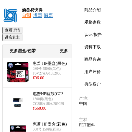
酒总易快得
商品介绍
自营
增票
普票
规格参数
预览
查看详情
认证/报告
进店逛逛
资料下载
更多墨盒/色带
更多
商品咨询
惠普 HP墨盒(黑色)
680号;480页(黑色)
用户评价
F6V27AA/1052065
¥
96.00
典型客户
惠普HP硒鼓(CC388
产地
:
A 88A)
1500页(黑色)
中国
CC388A 88A/209029
¥
668.80
主材
:
惠普 HP墨盒(彩色)
PET塑料
680号;150页(彩色)