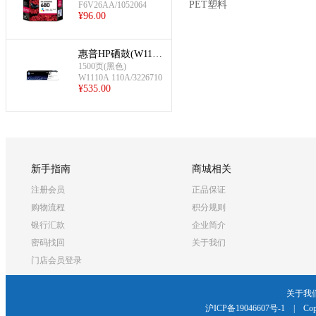
PET塑料
F6V26AA/1052064
¥
96.00
惠普HP硒鼓(W1110
A 110A)
1500页(黑色)
W1110A 110A/3226710
¥
535.00
新手指南
商城相关
注册会员
正品保证
购物流程
积分规则
银行汇款
企业简介
密码找回
关于我们
门店会员登录
关于我
沪ICP备19046607号-1
|
Cop