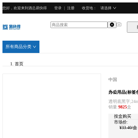
您好，欢迎来到酒总易快得
登录
|
注册
收货地
：
请选择
所有商品分类
首页
/
中国
天威
天威
办公用品(标签
透明底黑字;24m
/
销量
:
9825
盒
PET塑料
按盒购买
市场价:
¥
33.40
/盒