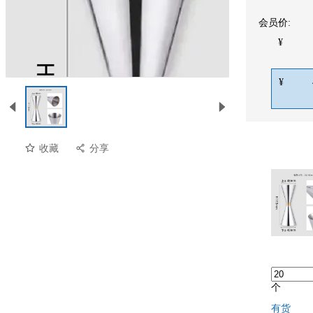
会员价:
¥
¥
收藏
分享
个
有货