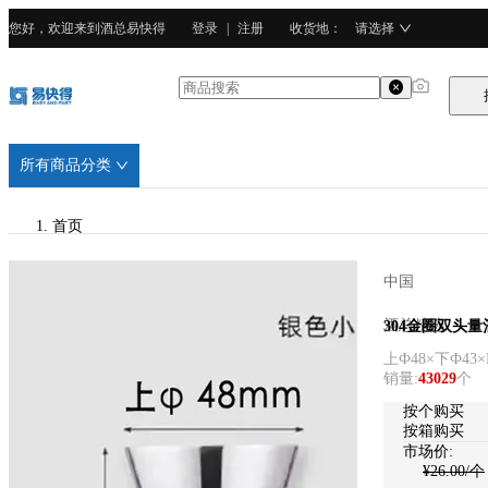
您好，欢迎来到酒总易快得
登录
|
注册
收货地
：
请选择
所有商品分类
首页
/
中国
酒总精选
酒总精选
304金圈双头量酒
上Ф48×下Ф43×
/
销量
:
43029
个
304不锈钢
按个购买
按箱购买
市场价:
¥
26.00
/个