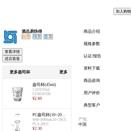
加入购物
预览
酒总易快得
商品介绍
自营
增票
普票
规格参数
查看详情
认证/报告
进店逛逛
资料下载
更多盎司杯
更多
商品咨询
盎司杯(45ml)
1.5OZ/45ml
用户评价
CURGD198
¥
2.60
典型客户
PC盎司杯(10~20C
产地
:
C)
Ф48×H90mm;10~20CC
PCA-20CC
中国
¥
2.30