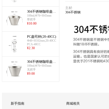
主材
:
304不锈钢咖啡盎司
304不锈钢
100ml;Φ76×H45mm
杯(带把手)
带把手
¥
10.00
PC盎司杯(20-40CC)
Ф48×H102mm;20-40CC
PCA-40CC
¥
2.30
304不锈钢咖啡盎司
100ml;Φ76×H45mm
杯(无把手)
无把手
¥
9.00
新手指南
商城相关