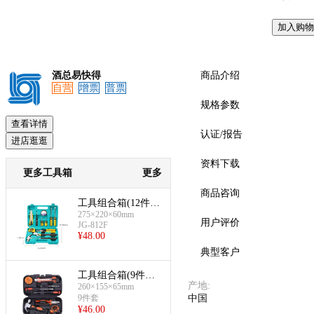
加入购物
预览
酒总易快得
商品介绍
自营
增票
普票
规格参数
查看详情
认证/报告
进店逛逛
资料下载
更多工具箱
更多
商品咨询
工具组合箱(12件套
275×220×60mm
装)
用户评价
JG-812F
¥
48.00
典型客户
工具组合箱(9件套
产地
:
260×155×65mm
装)
9件套
中国
¥
46.00