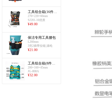
工具组合箱(16件套
270×220×60mm
装)
SJ201-16优质
¥
49.00
保洁专用工具腰包
L260mm
3兜2插带拉链;涤纶
¥
21.00
工具组合箱(8件套
200×160×45mm
装)
JG-808A
¥
32.00