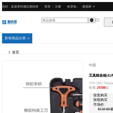
您好，欢迎来到酒总易快得
登录
|
注册
收货地
：
请选择
所有商品分类
首页
/
中国
酒总精选
酒总精选
工具组合箱(82
370×380×76mm
销量
:
29388
套
按套购买
按箱购买
市场价:
¥
118.00
/