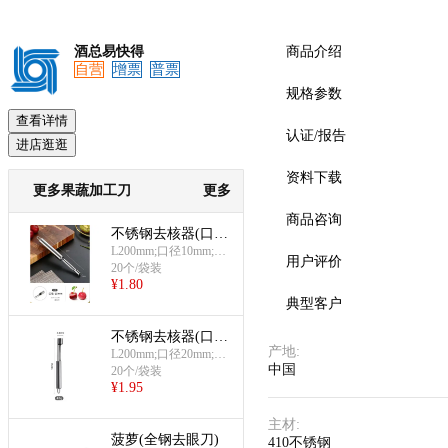
酒总易快得
商品介绍
自营
增票
普票
预览
规格参数
查看详情
认证/报告
进店逛逛
资料下载
更多果蔬加工刀
更多
商品咨询
不锈钢去核器(口径
10×L200mm)
L200mm;口径10mm;适
用户评价
合小山楂、樱桃类
20个/袋装
¥
1.80
典型客户
不锈钢去核器(口径
产地
:
20×L200mm)
L200mm;口径20mm;适
中国
合苹果、雪梨等水果
20个/袋装
¥
1.95
主材
:
菠萝(全钢去眼刀)
410不锈钢