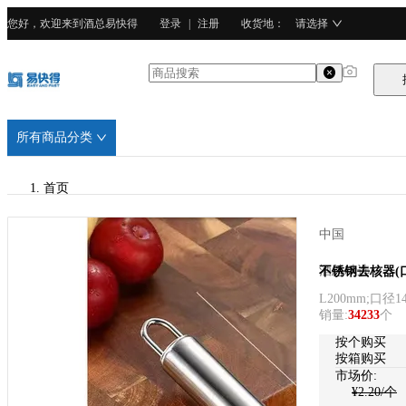
您好，欢迎来到酒总易快得
登录
|
注册
收货地
：
请选择
所有商品分类
首页
/
中国
酒总精选
酒总精选
不锈钢去核器(口径
L200mm;口
/
销量
:
34233
个
410不锈钢
按个购买
按箱购买
市场价:
¥
2.20
/个