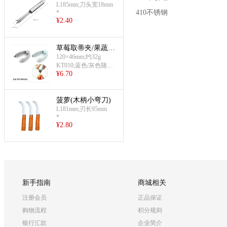
L185mm;刀头宽18mm
410不锈钢
*
¥
2.40
草莓取蒂夹/果蔬去
蒂器(蓝色/灰色随
120×46mm;约32g
KT010;蓝色/灰色随机
机发货)
¥
6.70
发货
菠萝(木柄小弯刀)
L181mm;刃长95mm
*
¥
2.80
新手指南
商城相关
注册会员
正品保证
购物流程
积分规则
银行汇款
企业简介