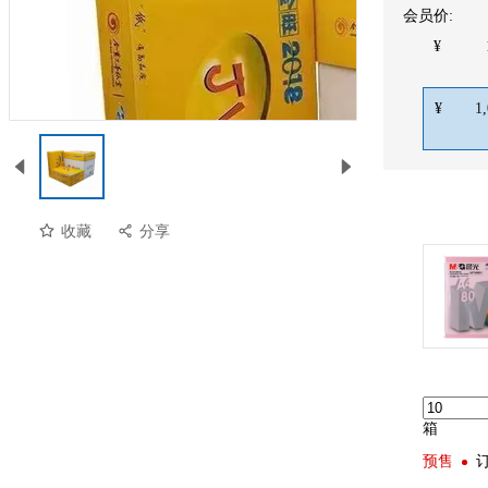
会员价:
¥
¥
1
收藏
分享
箱
预售