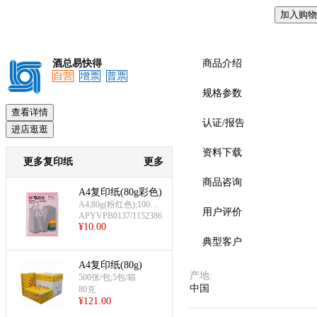
加入购物
预览
酒总易快得
商品介绍
自营
增票
普票
规格参数
查看详情
认证/报告
进店逛逛
资料下载
更多复印纸
更多
商品咨询
A4复印纸(80g彩色)
A4;80g(粉红色);100张/
用户评价
APYVPB0137/1152386
包
¥
10.00
典型客户
A4复印纸(80g)
产地
:
500张/包;5包/箱
中国
80克
¥
121.00