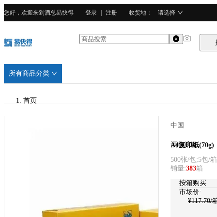
您好，欢迎来到酒总易快得
登录
|
注册
收货地
：
请选择
所有商品分类
首页
/
中国
酒总精选
酒总精选
A4复印纸(70g)
500张/包;5包/箱
/
销量
:
383
箱
100%原生木浆
按箱购买
市场价:
¥
117.70
/