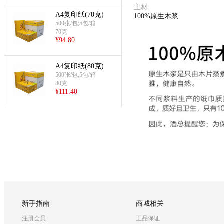
主材
:
A4复印纸(70克)
100%原生木浆
500张/包;5包/箱
70克
¥
94.80
A4复印纸(80克)
500张/包;5包/箱
80克
¥
111.40
新手指南
商城相关
注册会员
正品保证