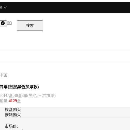
择
搜索
中国
酒总精选
口罩(三层黑色加厚款)
50只/盒;40盒/箱
(
黑色;三层加厚
)
销量
:
4129
盒
按盒购买
按箱购买
市场价: