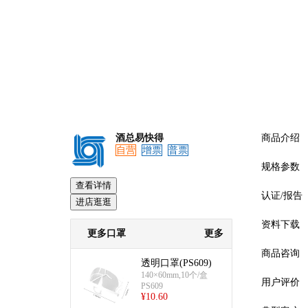
酒总易快得
商品介绍
自营
增票
普票
规格参数
查看详情
认证/报告
进店逛逛
资料下载
更多口罩
更多
商品咨询
透明口罩(PS609)
140×60mm,10个/盒
用户评价
PS609
¥
10.60
预览