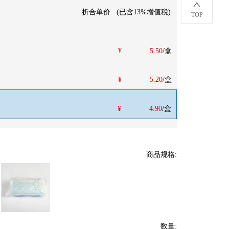
折合单价
(
已含13%增值税
)
TOP
¥
5.50
/盒
¥
5.20
/盒
¥
4.90
/盒
商品规格
:
数量
: