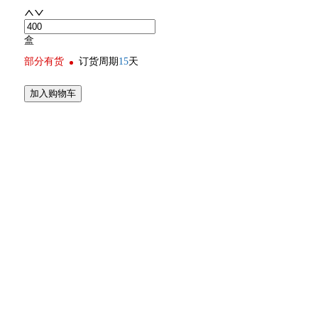
盒
部分有货
订货周期
15
天
加入购物车