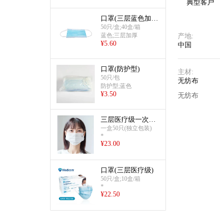
典型客户
口罩(三层蓝色加厚
款)
50只/盒;40盒/箱
蓝色;三层加厚
产地
:
¥
5.60
中国
口罩(防护型)
主材
:
50只/包
无纺布
防护型;蓝色
¥
3.50
无纺布
三层医疗级一次性
口罩（订制品）
一盒50只(独立包装)
*
¥
23.00
口罩(三层医疗级)
50只/盒;10盒/箱
*
¥
22.50