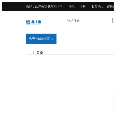
您好，欢迎来到酒总易快得
登录
|
注册
收货地
：
请选
所有商品分类
首页
/
酒总精选
/
无纺布