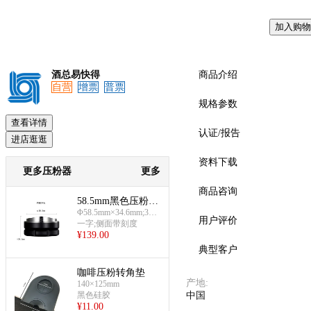
加入购物
预览
酒总易快得
商品介绍
自营
增票
普票
规格参数
查看详情
认证/报告
进店逛逛
资料下载
更多压粉器
更多
商品咨询
58.5mm黑色压粉器
Φ58.5mm×34.6mm;393
(一字)
用户评价
g
一字;侧面带刻度
¥
139.00
典型客户
咖啡压粉转角垫
产地
:
140×125mm
黑色硅胶
中国
¥
11.00