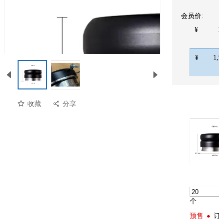
会员价:
¥
¥
1
收藏
分享
个
预售