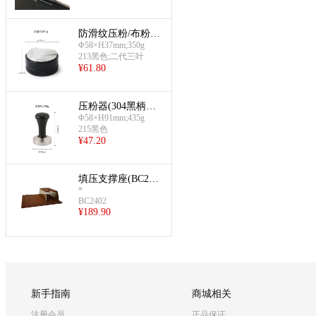
防滑纹压粉/布粉器
Φ58×H37mm;350g
(二代三叶布粉)
213黑色;二代三叶
¥
61.80
压粉器(304黑柄压
Φ58×H91mm;435g
粉锤)
215黑色
¥
47.20
填压支撑座(BC240
2)
*
BC2402
¥
189.90
新手指南
商城相关
注册会员
正品保证