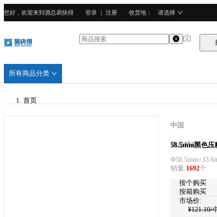
您好，欢迎来到酒总易快得
登录
|
注册
收货地
：
请选择
所有商品分类
首页
/
中国
酒总精选
酒总精选
58.5mm黑色压
Φ58.5mm×33.6
销量
:
1692
个
按个购买
按箱购买
市场价:
¥
121.10
/