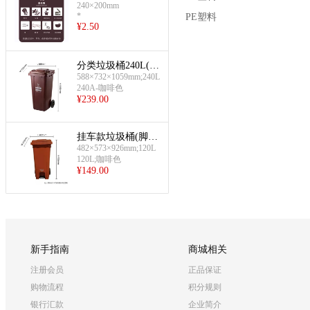
240×200mm
圾)
*
PE塑料
¥
2.50
分类垃圾桶240L(棕
588×732×1059mm;240L
色:湿垃圾)
240A-咖啡色
¥
239.00
挂车款垃圾桶(脚
482×573×926mm;120L
踏;120L咖啡色)
120L;咖啡色
¥
149.00
新手指南
商城相关
注册会员
正品保证
购物流程
积分规则
银行汇款
企业简介