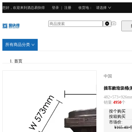
您好，欢迎来到酒总易快得
登录
|
注册
收货地
：
请选择
所有商品分类
首页
/
中国
酒总精选
酒总精选
挂车款垃圾桶(脚
482×573×926m
/
销量
:
4950
个
PE塑料
按个购买
按箱购买
市场价:
¥
165.40
/