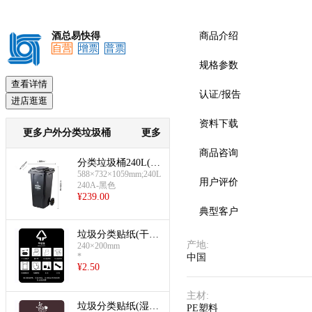
酒总易快得
商品介绍
自营
增票
普票
预览
规格参数
查看详情
认证/报告
进店逛逛
资料下载
更多户外分类垃圾桶
更多
商品咨询
分类垃圾桶240L(黑
588×732×1059mm;240L
色:干垃圾)
用户评价
240A-黑色
¥
239.00
典型客户
垃圾分类贴纸(干垃
产地
:
240×200mm
圾)
*
中国
¥
2.50
主材
:
垃圾分类贴纸(湿垃
PE塑料