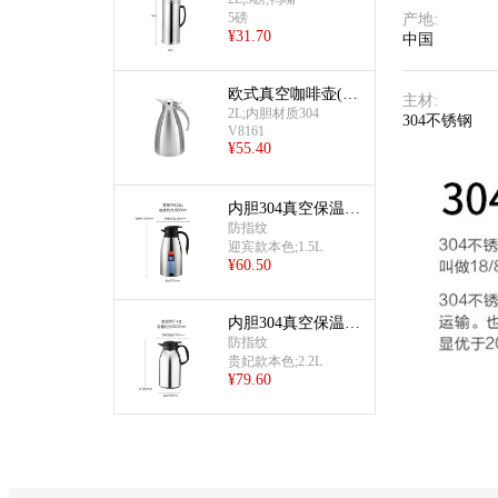
5磅
产地
:
¥
31.70
中国
欧式真空咖啡壶(2.
主材
:
0L-砂光304)
2L;内胆材质304
304不锈钢
V8161
¥
55.40
内胆304真空保温壶
(1.5L迎宾款本色)
防指纹
迎宾款本色;1.5L
¥
60.50
内胆304真空保温壶
(2.2L贵妃款本色)
防指纹
贵妃款本色;2.2L
¥
79.60