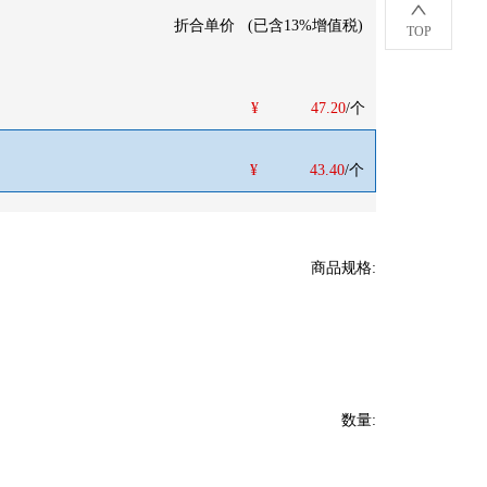
折合单价
(
已含13%增值税
)
TOP
¥
47.20
/个
¥
43.40
/个
商品规格
:
数量
: