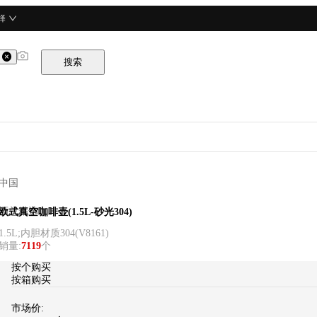
择
搜索
中国
酒总精选
欧式真空咖啡壶(1.5L-砂光304)
1.5L;内胆材质304
(
V8161
)
销量
:
7119
个
按个购买
按箱购买
市场价: