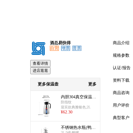
酒总易快得
商品介绍
自营
增票
普票
规格参数
查看详情
认证/报告
进店逛逛
资料下载
更多保温壶
更多
商品咨询
内胆304真空保温壶
(2L迎宾款典雅银
防指纹
用户评价
迎宾款典雅银色;2L
色)
¥
62.30
典型客户
不锈钢热水瓶(鸭嘴
预览
2L)
2L;5磅;鸭嘴