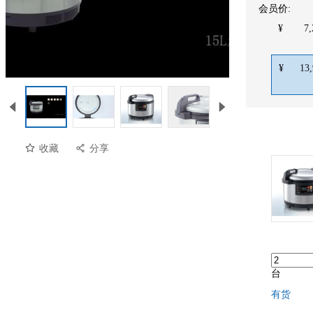
会员价:
¥
7,
00:00
/
00:28
¥
13,
收藏
分享
台
有货