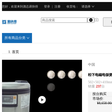
您好，欢迎来到酒总易快得
登录
|
注册
收货地
：
请选择
所有商品分类
首页
/
中国
PANASONIC松下
PANASONIC
松下电磁电饭煲(
502×502×410m
/
销量
:
237
台
不锈钢
按台购买
市场价:
¥
8,658.00