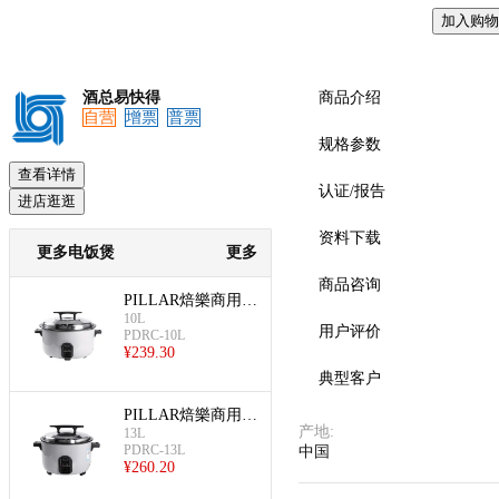
加入购物
酒总易快得
商品介绍
自营
增票
普票
规格参数
查看详情
认证/报告
进店逛逛
资料下载
更多电饭煲
更多
商品咨询
PILLAR焙樂商用不
10L
粘鼓形电饭煲(商用
用户评价
PDRC-10L
不粘鼓形电饭煲 10
¥
239.30
L)
典型客户
PILLAR焙樂商用不
产地
:
13L
粘鼓形电饭煲(商用
PDRC-13L
中国
不粘鼓形电饭煲 13
¥
260.20
L)