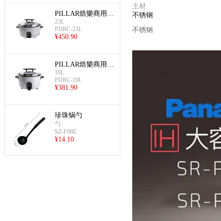
主材
:
PILLAR焙樂商用不
不锈钢
23L
粘鼓形电饭煲(商用
PDRC-23L
不锈钢
不粘鼓形电饭煲 23
¥
450.90
L)
PILLAR焙樂商用不
19L
粘鼓形电饭煲(商用
PDRC-19L
不粘鼓形电饭煲 19
¥
381.90
L)
珍珠锅勺
勺
SZ-F08E
¥
14.10