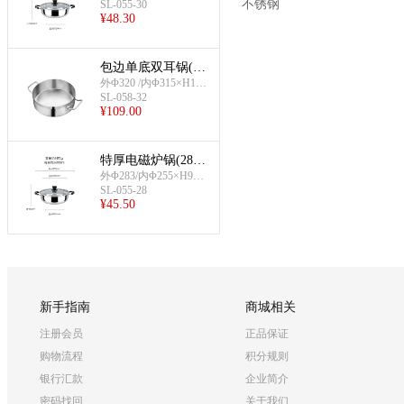
不锈钢
SL-055-30
mm;约3.6L
¥
48.30
包边单底双耳锅(32
cm-无格不带盖)
外Φ320 /内Φ315×H100
SL-058-32
mm;约5L
¥
109.00
特厚电磁炉锅(28cm
-无格)
外Φ283/内Φ255×H95m
SL-055-28
m;约2.6L
¥
45.50
新手指南
商城相关
注册会员
正品保证
购物流程
积分规则
银行汇款
企业简介
密码找回
关于我们