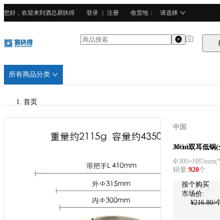
您好，欢迎来到酒总易快得
登录
|
注册
收货地
：
请选择
所有商品分类
首页
/
中国
APLSS
APLSS
30cm双耳低锅(
Ф300×H85mm
(
/
销量
:
920
个
不锈钢
按个购买
市场价:
¥
216.80
/