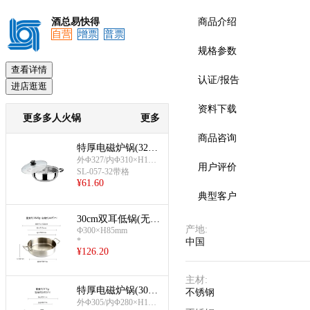
酒总易快得
商品介绍
自营
增票
普票
规格参数
查看详情
认证/报告
进店逛逛
资料下载
更多多人火锅
更多
商品咨询
特厚电磁炉锅(32cm
-带格)
外Φ327/内Φ310×H110
用户评价
mm;约4.5L
SL-057-32带格
¥
61.60
典型客户
30cm双耳低锅(无分
产地
:
Ф300×H85mm
格)
*
中国
¥
126.20
主材
:
特厚电磁炉锅(30cm
不锈钢
-无格)
外Φ305/内Φ280×H100