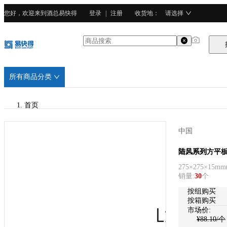
您好，欢迎来到酒总易快得
登录
|
注册
收货地
：
请选择
所有商品分类
首页
/
中国
酒总精选
酒总精选
陆风系列方平板(
275×275×15mm
/
销量
:
30
个
强化瓷
按
组
购买
按箱购买
市场价:
¥
88.10
/个