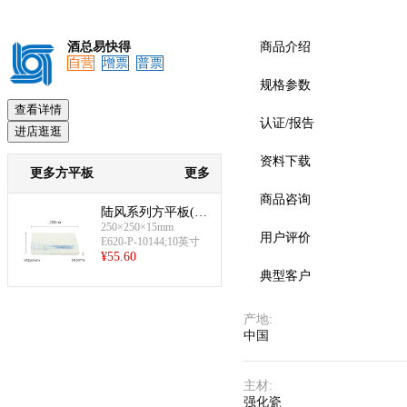
酒总易快得
商品介绍
自营
增票
普票
预览
规格参数
查看详情
认证/报告
进店逛逛
资料下载
更多方平板
更多
商品咨询
陆风系列方平板(10
250×250×15mm
英寸)
用户评价
E620-P-10144;10英寸
¥
55.60
典型客户
产地
:
中国
主材
:
强化瓷