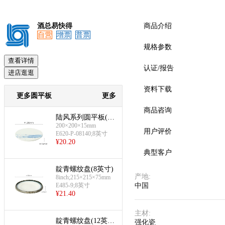
酒总易快得
商品介绍
自营
增票
普票
预览
规格参数
查看详情
认证/报告
进店逛逛
资料下载
更多圆平板
更多
商品咨询
陆风系列圆平板(8
200×200×15mm
英寸)
用户评价
E620-P-08140;8英寸
¥
20.20
典型客户
靛青螺纹盘(8英寸)
产地
:
8inch;215×215×75mm
E485-9;8英寸
中国
¥
21.40
主材
:
靛青螺纹盘(12英
强化瓷