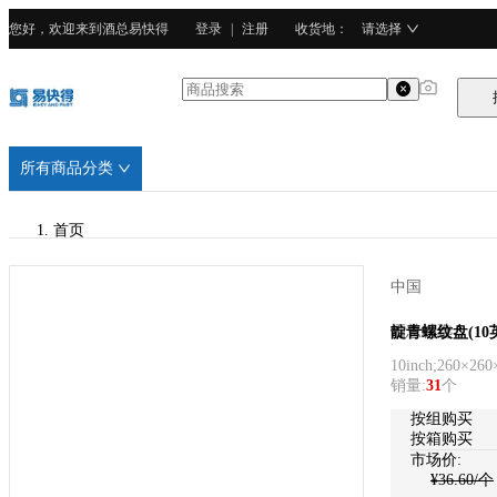
您好，欢迎来到酒总易快得
登录
|
注册
收货地
：
请选择
所有商品分类
首页
/
中国
酒总精选
酒总精选
靛青螺纹盘(10
10inch;260×26
/
销量
:
31
个
强化瓷
按
组
购买
按箱购买
市场价:
¥
36.60
/个