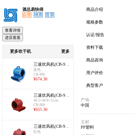
酒总易快得
商品介绍
自营
增票
普票
规格参数
预览
查看详情
认证/报告
进店逛逛
资料下载
更多吹干机
更多
商品咨询
三速吹风机(CB-900
蓝色)
蓝色
用户评价
CB-900
¥
674.30
典型客户
三速吹风机(CB-900
产地
:
48.5×44.8×51cm
红色)
CB-900
中国
¥
655.30
主材
:
三速吹风机(CB-900
PP塑料
B)
红色