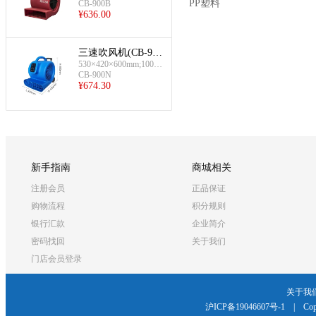
PP塑料
CB-900B
¥
636.00
三速吹风机(CB-900
N)
530×420×600mm;1000
W
CB-900N
¥
674.30
新手指南
商城相关
注册会员
正品保证
购物流程
积分规则
银行汇款
企业简介
密码找回
关于我们
门店会员登录
关于我
沪ICP备19046607号-1
|
Cop