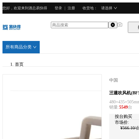
您好，欢迎来到酒总易快得
登录
|
注册
收货地
：
请选择
所有商品分类
首页
/
中国
洁霸
洁霸
三速吹风机(BF5
480×435×505m
/
销量
:
5549
台
PP塑料
按台购买
市场价:
¥
566.10
/