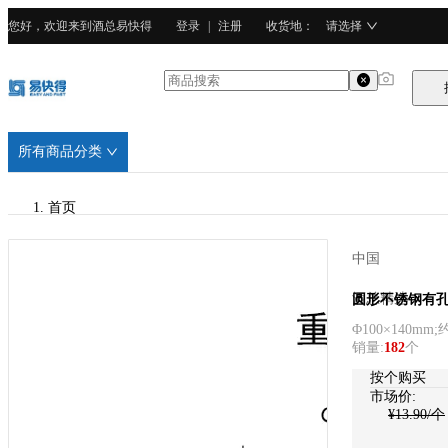
您好，欢迎来到酒总易快得
登录
|
注册
收货地
：
请选择
所有商品分类
首页
/
中国
酒总精选
酒总精选
圆形不锈钢有孔筷
Φ100×140mm;约
/
销量
:
182
个
广东201不锈钢
按个购买
市场价:
¥
13.90
/个