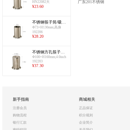
HN22082大
广东201不锈钢
¥
23.60
不锈钢筷子筒/吸管
筒(Ф73×H130mm)
Ф73×H130mm;高身
192206
¥
28.20
不锈钢方孔筷子筒/
Ф100×H160mm;4.0inch
吸管筒(大号)
192203
¥
37.30
新手指南
商城相关
注册会员
正品保证
购物流程
积分规则
银行汇款
企业简介
密码找回
关于我们