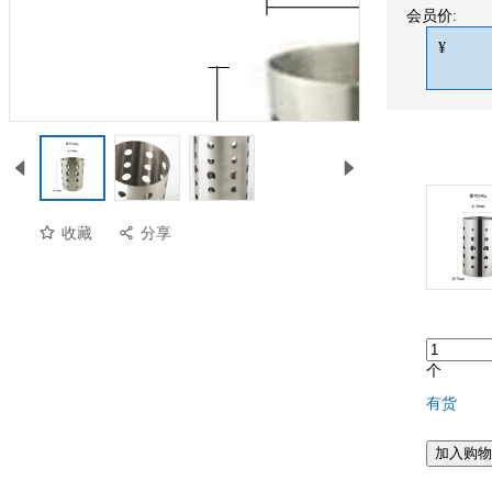
会员价:
¥
收藏
分享
个
有货
加入购物