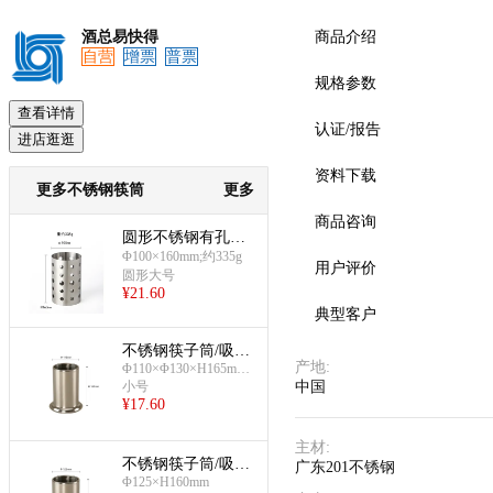
酒总易快得
商品介绍
自营
增票
普票
规格参数
预览
查看详情
认证/报告
进店逛逛
资料下载
更多不锈钢筷筒
更多
商品咨询
圆形不锈钢有孔筷
子/刀叉筒(大号304
Φ100×160mm;约335g
用户评价
圆形大号
不锈钢加厚)
¥
21.60
典型客户
不锈钢筷子筒/吸管
产地
:
Φ110×Φ130×H165mm;
筒(Φ110×H165mm)
0.7厚
小号
中国
¥
17.60
主材
:
不锈钢筷子筒/吸管
广东201不锈钢
Φ125×H160mm
筒(Φ125×H160mm)