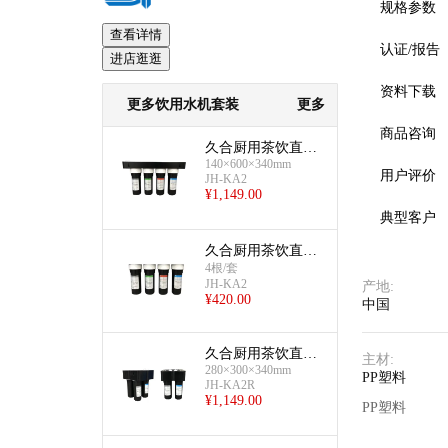
规格参数
查看详情
认证/报告
进店逛逛
资料下载
更多饮用水机套装
更多
商品咨询
久合厨用茶饮直排
140×600×340mm
超滤(直排5000L)
用户评价
JH-KA2
¥
1,149.00
典型客户
久合厨用茶饮直排
超滤(直排5000L替
4根/套
JH-KA2
换滤芯)
产地
:
¥
420.00
中国
久合厨用茶饮直排
主材
:
280×300×340mm
超滤(双排5000L)
PP塑料
JH-KA2R
¥
1,149.00
PP塑料