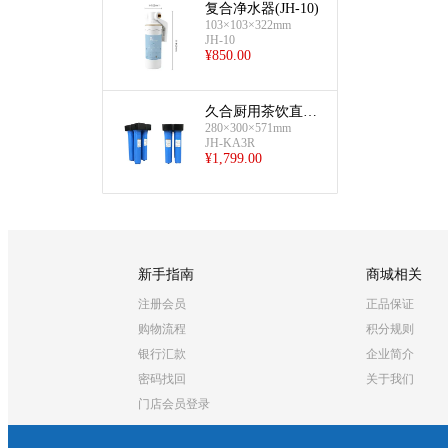
复合净水器(JH-10)
103×103×322mm
JH-10
¥
850.00
久合厨用茶饮直排
280×300×571mm
超滤(双排12000L)
JH-KA3R
¥
1,799.00
新手指南
商城相关
注册会员
正品保证
购物流程
积分规则
银行汇款
企业简介
密码找回
关于我们
门店会员登录