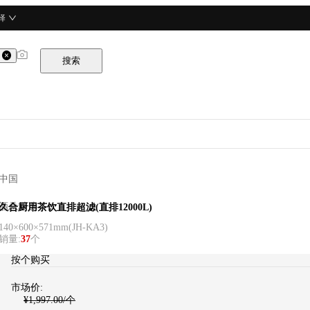
择
搜索
中国
酒总精选
久合厨用茶饮直排超滤(直排12000L)
140×600×571mm
(
JH-KA3
)
销量
:
37
个
按个购买
市场价:
¥
1,997.00
/个