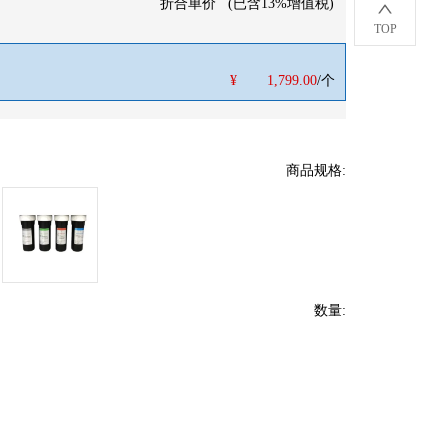
折合单价
(
已含13%增值税
)
TOP
¥
1,799.00
/个
商品规格
:
数量
: