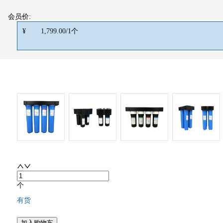
会员价:
¥
1,799.00
/
1
个
个
有货
加入购物车