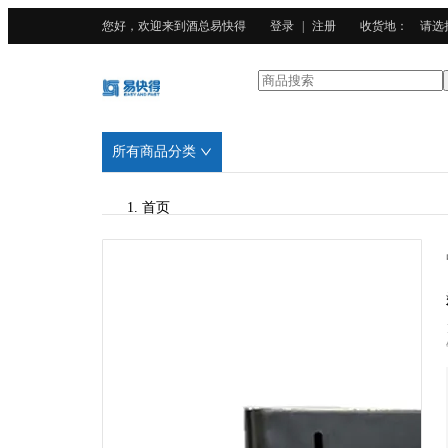
您好，欢迎来到酒总易快得
登录
|
注册
收货地
：
请选
所有商品分类
首页
/
酒总精选
/
PP塑料