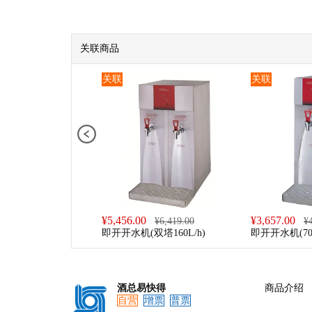
关联商品
关联
关联
¥
5,456.00
¥
3,657.00
¥
6,419.00
¥
即开开水机(双塔160L/h)
即开开水机(70L
酒总易快得
商品介绍
自营
增票
普票
预览