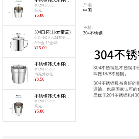
不锈钢韩式水杯(20
产地
:
Φ72×H73mm
1带箍)
亮光
中国
¥
6.80
主材
:
304口杯(11cm带盖)
304不锈钢
Φ11×H10.5CM有盖;约
220g;满杯约1100ml
8个/盒;12盒/箱
¥
15.00
不锈钢韩式水杯(30
Φ72×H73mm
4带箍)
内亮外砂光
¥
8.50
不锈钢韩式水杯(20
Φ72×H73mm
1不带箍)
亮光
¥
6.80