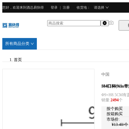
您好，欢迎来到酒总易快得
登录
|
注册
收货地
：
请选择
所有商品分类
首页
/
中国
CURTA科得
CURTA科得
304口杯(9cm带
Φ9×H8.5CM有
/
销量
:
2494
个
304不锈钢
按个购买
按箱购买
市场价:
¥
13.40
/个