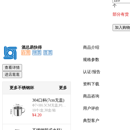
个
部分有货
预览
加入购物
酒总易快得
商品介绍
自营
增票
普票
规格参数
查看详情
认证/报告
进店逛逛
资料下载
更多不锈钢杯
更多
商品咨询
304口杯(7cm无盖)
Φ7×H6.5CM无盖;约65
用户评价
g;满杯约270ml
10个/盒;30盒/箱
¥
4.20
典型客户