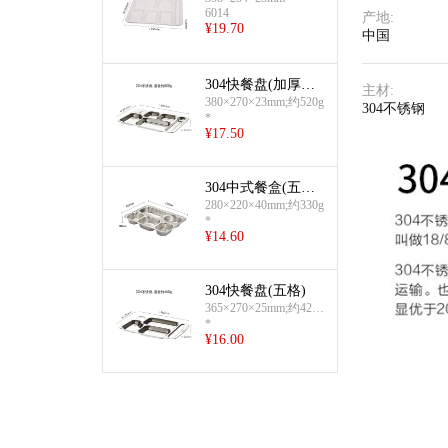
6014
产地
:
¥
19.70
中国
304快餐盘(加厚新
主材
:
大六格)
380×270×23mm;约520g
304不锈钢
*
¥
17.50
304中式餐盒(五格
深款餐盒(无盖))
280×220×40mm;约330g
*
¥
14.60
304快餐盘(五格)
365×270×25mm;约420-
450g
*
¥
16.00