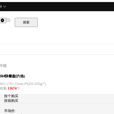
择
搜索
中国
CURTA科得
304快餐盘(六格)
365×270×25mm;约420-450g
(
*
)
销量
:
11674
个
按个购买
按箱购买
市场价: