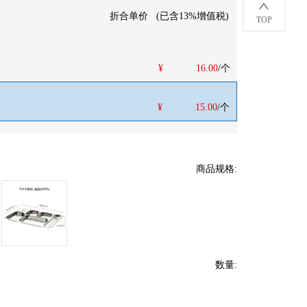
折合单价
(
已含13%增值税
)
TOP
¥
16.00
/个
¥
15.00
/个
商品规格
:
数量
: