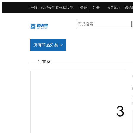
您好，欢迎来到酒总易快得
登录
|
注册
收货地
：
请选
所有商品分类
首页
/
CURTA科得
/
304不锈钢