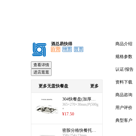
酒总易快得
商品介绍
自营
增票
普票
规格参数
查看详情
认证/报告
进店逛逛
资料下载
更多无盖快餐盘
更多
商品咨询
304快餐盘(加厚加
深六格)
365×270×30mm;约500g
用户评价
*
¥
17.50
典型客户
密胺分格快餐托盘
预览
(358×254×23mm)
358×254×23mm