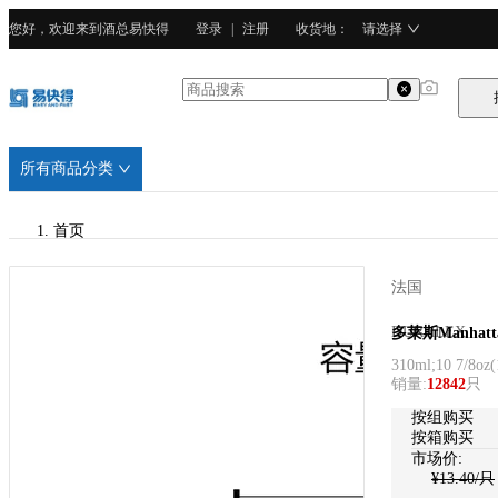
您好，欢迎来到酒总易快得
登录
|
注册
收货地
：
请选择
所有商品分类
首页
/
法国
DURALEX
DURALEX
多莱斯Manhat
310ml;10 7/8oz
(
/
销量
:
12842
只
钢化玻璃
按
组
购买
按箱购买
市场价:
¥
13.40
/只