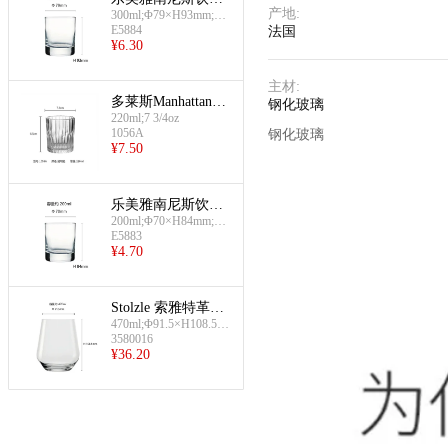
产地
:
300ml;Φ79×H93mm;10
杯(威士忌杯300ml)
OZ
E5884
法国
¥
6.30
主材
:
多莱斯Manhattan饮
钢化玻璃
220ml;7 3/4oz
料杯(透明-220ml)
1056A
钢化玻璃
¥
7.50
乐美雅南尼斯饮料
200ml;Φ70×H84mm;D0
杯(威士忌杯200ml)
616/E5883
E5883
¥
4.70
Stolzle 索雅特革新
470ml;Φ91.5×H108.5m
平底杯(威士忌酒杯
m;16 1/2OZ
3580016
470ml)
¥
36.20