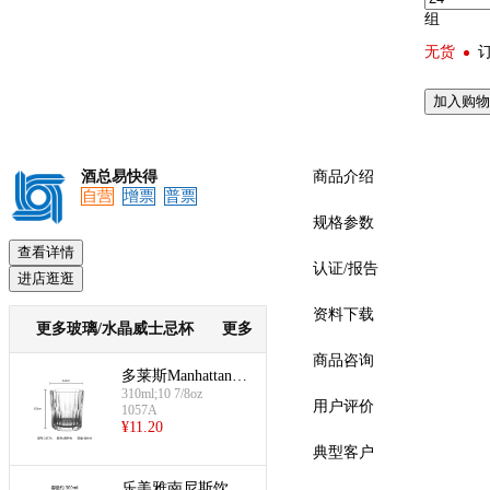
组
无货
预览
加入购物
酒总易快得
商品介绍
自营
增票
普票
规格参数
查看详情
认证/报告
进店逛逛
资料下载
更多玻璃/水晶威士忌杯
更多
商品咨询
多莱斯Manhattan饮
310ml;10 7/8oz
料杯(透明-310ml)
用户评价
1057A
¥
11.20
典型客户
乐美雅南尼斯饮料