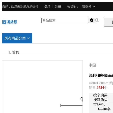
您好，欢迎来到酒总易快得
登录
|
注册
收货地
：
请选择
所有商品分类
首页
/
中国
酒总精选
酒总精选
304不锈钢食品
Φ80×H80mm;约
/
销量
:
1534
个
304不锈钢
按个购买
按箱购买
市场价:
¥
8.20
/个