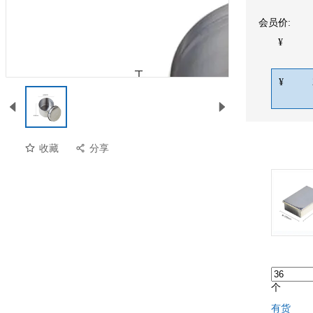
会员价:
¥
¥
收藏
分享
个
有货