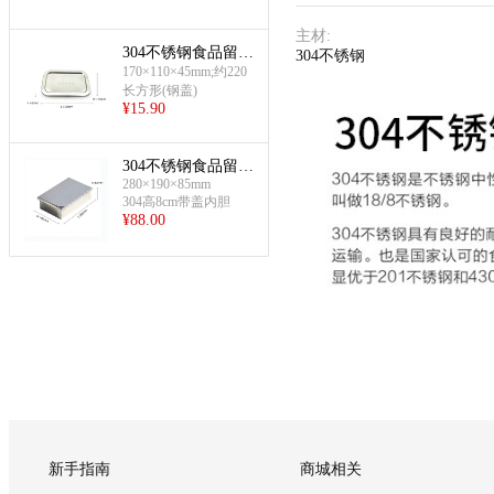
主材
:
304不锈钢食品留置
304不锈钢
盒(长方形留置盒)
170×110×45mm;约220
长方形(钢盖)
¥
15.90
304不锈钢食品留置
280×190×85mm
盒(六罐连盒套装)
304高8cm带盖内胆
¥
88.00
新手指南
商城相关