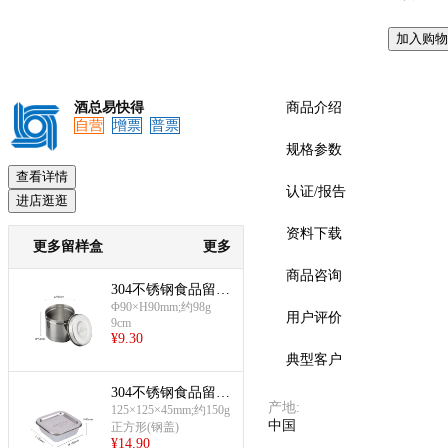
加入购物
预览
酒总易快得
商品介绍
自营
增票
普票
规格参数
查看详情
认证/报告
进店逛逛
资料下载
更多留样盒
更多
商品咨询
304不锈钢食品留置
盒(单个9cm带盖圆
Φ90×H90mm;约98g
用户评价
9cm
罐)
¥
9.30
典型客户
304不锈钢食品留置
产地
:
盒(正方形留置盒)
125×125×45mm;约150g
中国
正方形(钢盖)
¥
14.90