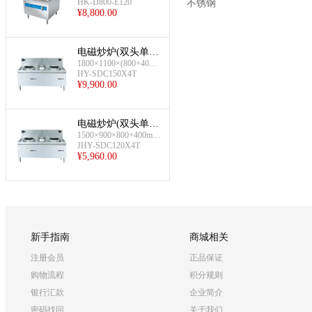
20kw/380V
HK-D800-E120
不锈钢
¥
8,800.00
电磁炒炉(双头单尾
1800×1100×(800+400)
(工程款))
mm;15kw×2/380V
HY-SDC150X4T
¥
9,900.00
电磁炒炉(双头单尾
1500×900×800+400mm;
(经济款))
12kw/380V
JHY-SDC120X4T
¥
5,960.00
新手指南
商城相关
注册会员
正品保证
购物流程
积分规则
银行汇款
企业简介
密码找回
关于我们