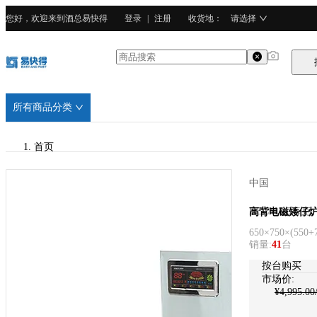
您好，欢迎来到酒总易快得
登录
|
注册
收货地
：
请选择
所有商品分类
首页
/
中国
HECMAC海克
HECMAC海克
高背电磁矮仔炉
650×750×(550+
/
销量
:
41
台
不锈钢
按台购买
市场价:
¥
4,995.00