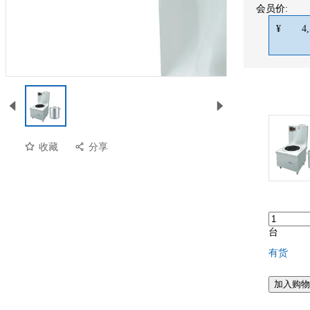
会员价:
¥
4
收藏
分享
台
有货
加入购物