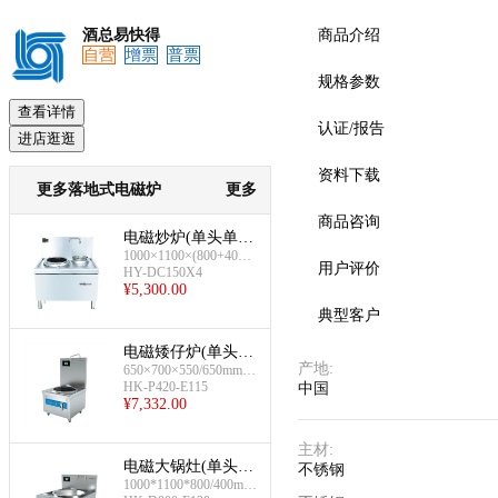
酒总易快得
商品介绍
自营
增票
普票
规格参数
预览
查看详情
认证/报告
进店逛逛
资料下载
更多落地式电磁炉
更多
商品咨询
电磁炒炉(单头单尾
1000×1100×(800+400)
(工程款))
用户评价
mm;15kw/380V
HY-DC150X4
¥
5,300.00
典型客户
电磁矮仔炉(单头15
产地
:
kw)
650×700×550/650mm,1
5kw/380V
HK-P420-E115
中国
¥
7,332.00
主材
:
电磁大锅灶(单头20
不锈钢
kw)
1000*1100*800/400mm,