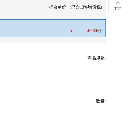
折合单价
(
已含13%增值税
)
TOP
¥
46.60
/个
商品规格
:
数量
: