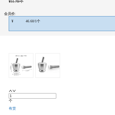
¥
51.70
/个
会员价:
¥
46.60
/
1
个
个
有货