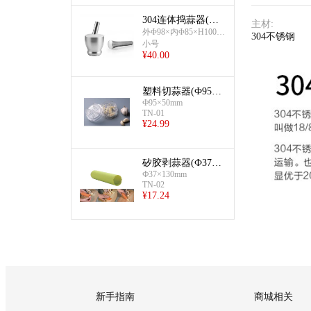
304连体捣蒜器(塑
主材
:
料盖)(小号)
外Φ98×内Φ85×H100m
304不锈钢
m×厚0.7mm;捶长135m
小号
m;1075g
¥
40.00
塑料切蒜器(Ф95×5
0mm)
Ф95×50mm
TN-01
¥
24.99
矽胶剥蒜器(Ф37×1
30mm)
Ф37×130mm
TN-02
¥
17.24
新手指南
商城相关