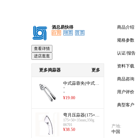
酒总易快得
商品介绍
自营
增票
普票
规格参数
查看详情
认证/报告
进店逛逛
资料下载
更多捣蒜器
更多
商品咨询
中式蒜蓉夹(中式蒜
*
蓉夹)
用户评价
*
¥
19.00
典型客户
弯月压蒜器(175×50
×35mm)
175×50×35mm;350g
06701
产地
:
¥
38.50
中国
预览