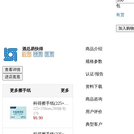
包
有货
加入购物
酒总易快得
商品介绍
自营
增票
普票
规格参数
查看详情
认证/报告
进店逛逛
资料下载
更多擦手纸
更多
商品咨询
科得擦手纸(225×23
0mm-单层200抽)
225×230mm;200抽/包
用户评价
176
¥
6.90
典型客户