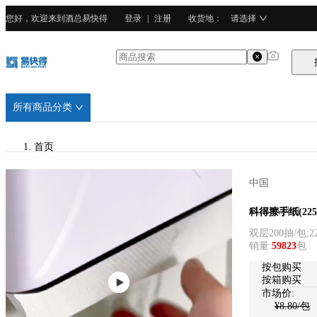
您好，欢迎来到酒总易快得
登录
|
注册
收货地
：
请选择
所有商品分类
首页
/
中国
CURTA科得
CURTA科得
科得擦手纸(225
双层200抽/包;22
/
销量
:
59823
包
100%原生木浆
按包购买
按箱购买
市场价:
¥
8.80
/包