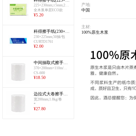
科得擦手纸(225×23
产地
:
225×230mm;±5mm;200
0mm;±5mm-单层20
抽/包
全木浆单层ECO款
中国
0抽)
¥
5.20
主材
:
科得擦手纸(230×22
100%原生木浆
5mm-单层50抽)
230×225mm;50抽/包
CURTD1761
¥
2.00
中间抽取式擦手纸
(约120m/卷)
370×200mm×110m/卷;8
CS-600
卷/箱
¥
18.50
边拉式大卷擦手纸
(200mm)
宽200mm;1.8kg/卷
*
¥
27.80