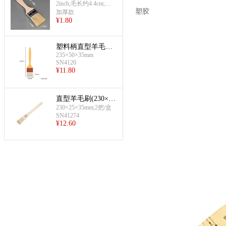
2inch;毛长约4.4cm;毛
塑胶
宽4.5cm;毛厚1.3cm;手
加厚款
¥
1.80
柄长11.5cm;总长约19c
m
塑料柄直型羊毛刷
(235×50×35mm)
235×50×35mm
SN4120
¥
11.80
直型羊毛刷(230×25
×35mm)
230×25×35mm;2把/盒
SN41274
¥
12.60