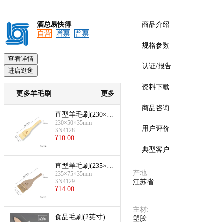
酒总易快得
商品介绍
自营
增票
普票
规格参数
查看详情
认证/报告
进店逛逛
资料下载
更多羊毛刷
更多
商品咨询
直型羊毛刷(230×50
×35mm)
230×50×35mm
用户评价
SN4128
¥
10.00
典型客户
直型羊毛刷(235×75
产地
:
×35mm)
235×75×35mm
SN4129
江苏省
¥
14.00
主材
:
食品毛刷(2英寸)
塑胶