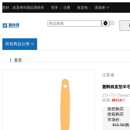
您好，欢迎来到酒总易快得
登录
|
注册
收货地
：
请选择
所有商品分类
首页
/
江苏省
三能
三能
塑料柄直型羊毛刷(
235×75×35mm
(
/
销量
:
40154
把
塑胶
按把购买
按箱购买
市场价:
¥
15.50
/把