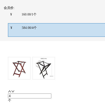
会员价:
¥
160.00
/
1
个
¥
584.00
/
4
个
个