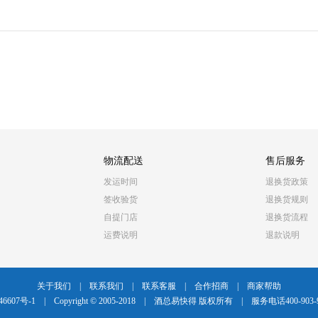
物流配送
售后服务
发运时间
退换货政策
签收验货
退换货规则
自提门店
退换货流程
运费说明
退款说明
关于我们
|
联系我们
|
联系客服
|
合作招商
|
商家帮助
46607号-1
|
Copyright © 2005-2018
|
酒总易快得 版权所有
|
服务电话400-903-9