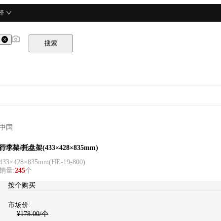
择
搜索
中国
酒总精选
行李架/托盘架(433×428×835mm)
433×428×835mm
(
HE-19-800
)
销量
:
245
个
按个购买
市场价:
¥
178.00
/个