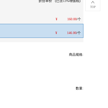
折合单价
(
已含13%增值税
)
TOP
¥
160.00
/个
¥
146.00
/个
商品规格
:
数量
: