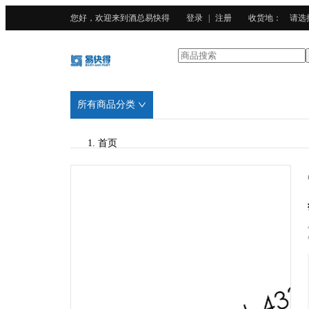
您好，欢迎来到酒总易快得
登录
|
注册
收货地
：
请选
所有商品分类
首页
/
酒总精选
/
木