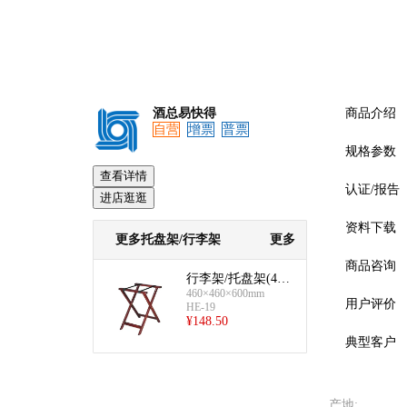
酒总易快得
商品介绍
自营
增票
普票
规格参数
查看详情
认证/报告
进店逛逛
资料下载
更多托盘架/行李架
更多
商品咨询
行李架/托盘架(460
×460×600mm)
460×460×600mm
用户评价
HE-19
¥
148.50
典型客户
预览
产地
: