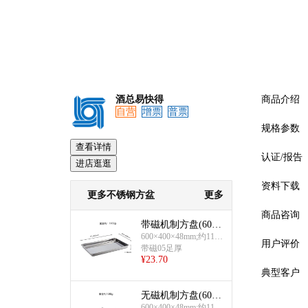
酒总易快得
商品介绍
自营
增票
普票
规格参数
查看详情
认证/报告
进店逛逛
资料下载
更多不锈钢方盆
更多
商品咨询
带磁机制方盘(600×
400×48mm)
600×400×48mm;约1100
用户评价
克
带磁05足厚
¥
23.70
典型客户
无磁机制方盘(600×
预览
400mm)
600×400×48mm;约1130