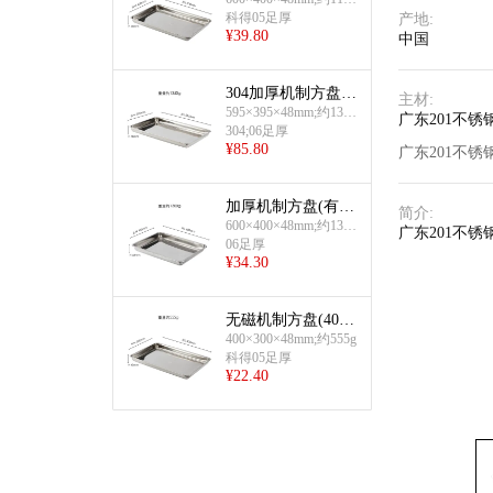
G
科得05足厚
产地
:
¥
39.80
中国
304加厚机制方盘
主材
:
(无孔)
595×395×48mm;约1350
广东201不锈
g
304;06足厚
¥
85.80
广东201不锈
加厚机制方盘(有
简介
:
磁)(600×400×48×0.
600×400×48mm;约1300
广东201不锈
G
6mm)
06足厚
¥
34.30
无磁机制方盘(400×
300mm)
400×300×48mm;约555g
科得05足厚
¥
22.40