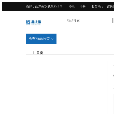
您好，欢迎来到酒总易快得
登录
|
注册
收货地
：
请选
所有商品分类
首页
/
CURTA科得
/
广东201不锈钢