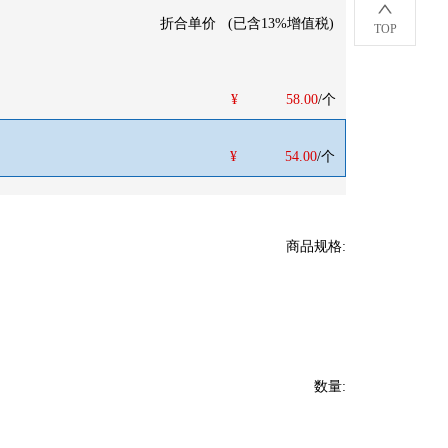
折合单价
(
已含13%增值税
)
TOP
¥
58.00
/个
¥
54.00
/个
商品规格
:
数量
: