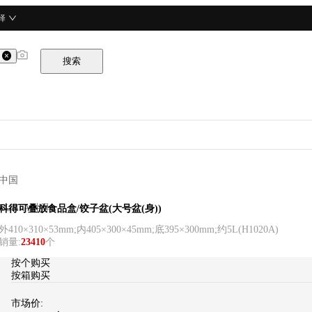
择
搜索
中国
CURTA科得
科得可叠放食品盒/饺子盆(大号盆(身))
外410×310×53mm;内405×300×45mm;底395×300mm;约5L
(
H1020A
)
销量
:
23410
个
按个购买
按箱购买
市场价: