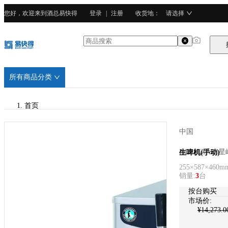
您好，欢迎来到酒总易快得
登录
|
注册
收货地
：
请选择
所有商品分类
首页
/
中国
HOSHIZAKI星崎
HOSHIZAKI星
生啤机(手动)
255×587×460m
/
销量
:
3
台
304不锈钢
按台购买
市场价:
¥
14,273.0