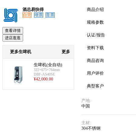
酒总易快得
商品介绍
自营
增票
普票
规格参数
预览
查看详情
认证/报告
进店逛逛
资料下载
更多生啤机
更多
商品咨询
生啤机(全自动)
322×675×764mm
用户评价
DBF-AS40SE
¥
42,000.00
典型客户
产地
:
中国
主材
:
304不锈钢