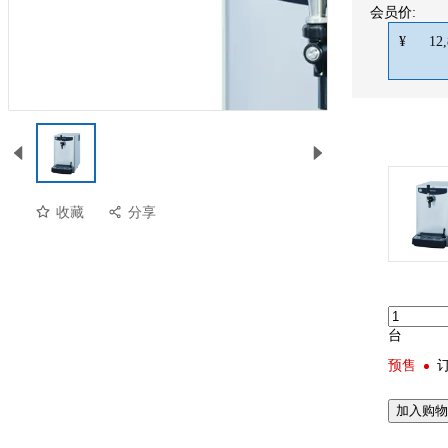
会员价:
¥
12,
收藏
分享
台
预售
加入购物