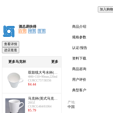
加入购物
预览
酒总易快得
商品介绍
自营
增票
普票
规格参数
查看详情
认证/报告
进店逛逛
资料下载
更多马克杯
更多
商品咨询
双鼓线大号水杯(22
0ml)
Ф86×110×90mm;220ml
用户评价
CURCC757/38356
¥
4.44
典型客户
马克杯(英式马克
产地
:
20OZ
杯)
CURCG464/61064
中国
¥
5.79