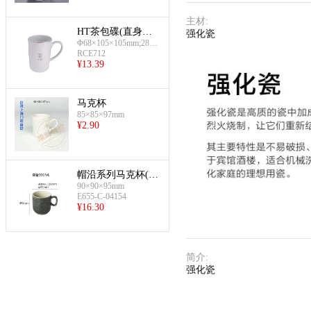
主材
:
HT茶包碟(直身马
强化瓷
Φ68×105×105mm;280m
克杯-白色)
l
RCE712
¥
13.39
马克杯
85×85×97mm
¥
2.90
帽沿系列马克杯(黑
90×90×95mm
色)
E655-C-04154
¥
16.30
简介
:
强化瓷