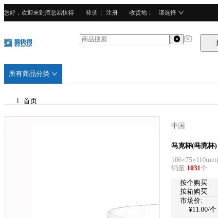
您好，欢迎来到酒总易快得
登录
|
注册
收货地
：
请选择
所有商品分类
首页
/
中国
CURTA科得
CURTA科得
马克杯(马克杯)
106×75×110mm
/
销量
:
1031
个
强化瓷
按个购买
按箱购买
市场价:
¥
11.00
/个