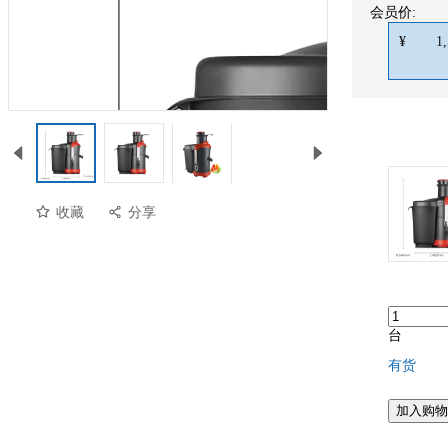
会员价:
¥
1
收藏
分享
台
有货
加入购物