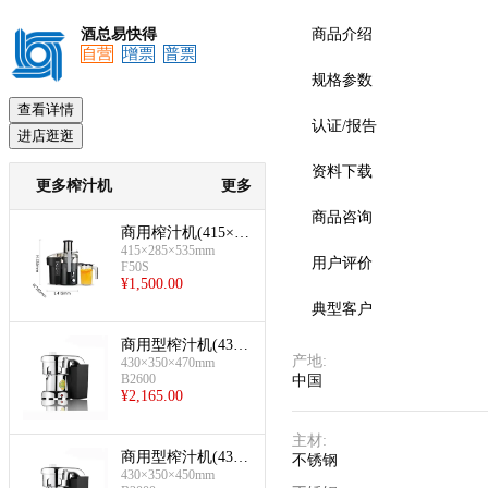
酒总易快得
商品介绍
自营
增票
普票
规格参数
预览
查看详情
认证/报告
进店逛逛
资料下载
更多榨汁机
更多
商品咨询
商用榨汁机(415×28
5×535mm)
415×285×535mm
用户评价
F50S
¥
1,500.00
典型客户
商用型榨汁机(430×
产地
:
350×470mm)
430×350×470mm
B2600
中国
¥
2,165.00
主材
:
商用型榨汁机(430×
不锈钢
350×450mm)
430×350×450mm