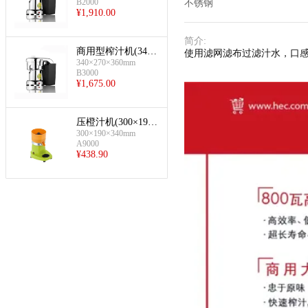
B2000
不锈钢
¥
1,910.00
简介
:
商用型榨汁机(340×
使用滤网滤布过滤汁水，口感
270×360mm)
340×270×360mm
B3000
¥
1,675.00
压橙汁机(300×190×
340mm)
300×190×340mm
A9000
¥
438.90