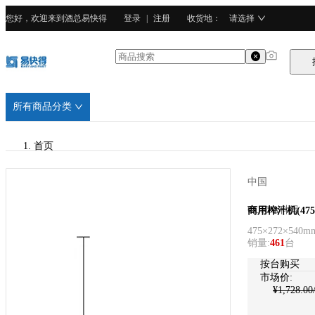
您好，欢迎来到酒总易快得
登录
|
注册
收货地
：
请选择
所有商品分类
首页
/
中国
CURTA科得
CURTA科得
商用榨汁机(475×
475×272×540m
/
销量
:
461
台
不锈钢
按台购买
市场价:
¥
1,728.00