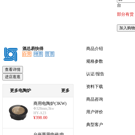
台
部分有货
预览
加入购物
酒总易快得
商品介绍
自营
增票
普票
规格参数
查看详情
认证/报告
进店逛逛
资料下载
更多电陶炉
更多
商品咨询
商用电陶炉(3KW)
Φ328mm;3kw
用户评价
HY-A23
¥
398.00
典型客户
台嵌两用电磁/电陶