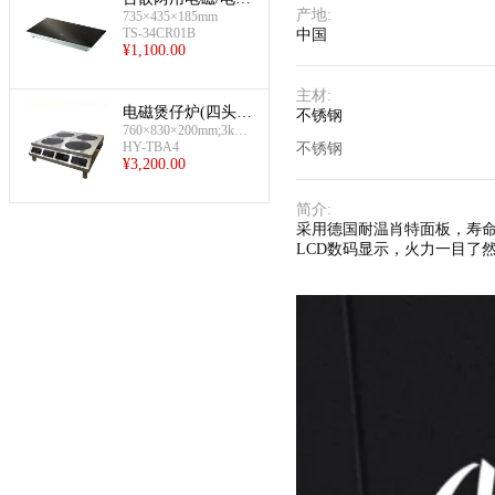
产地
:
735×435×185mm
炉(电磁电陶炉)
TS-34CR01B
中国
¥
1,100.00
主材
:
电磁煲仔炉(四头-
不锈钢
760×830×200mm;3kw×
台式-电陶)
4
HY-TBA4
不锈钢
¥
3,200.00
简介
:
采用德国耐温肖特面板，寿命
LCD数码显示，火力一目了