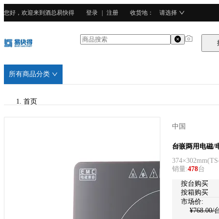
您好，欢迎来到酒总易快得
登录
|
注册
收货地
：
请选择
所有商品分类
首页
/
中国
APLSS
APLSS
台嵌两用电磁/
374×302mm
(
TS
/
销量
:
478
台
不锈钢
按台购买
按箱购买
市场价:
¥
768.00
/