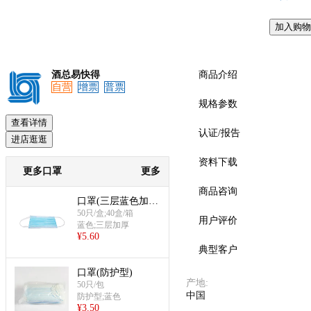
加入购物
预览
酒总易快得
商品介绍
自营
增票
普票
规格参数
查看详情
认证/报告
进店逛逛
资料下载
更多口罩
更多
商品咨询
口罩(三层蓝色加厚
款)
50只/盒;40盒/箱
用户评价
蓝色;三层加厚
¥
5.60
典型客户
口罩(防护型)
产地
:
50只/包
中国
防护型;蓝色
¥
3.50