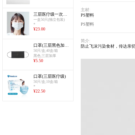
主材
:
三层医疗级一次性
PS塑料
口罩（订制品）
一盒50只(独立包装)
PS塑料
*
¥
23.00
简介
:
口罩(三层黑色加厚
防止飞沫污染食材，传达亲
款)
50只/盒;40盒/箱
黑色;三层加厚
¥
5.50
口罩(三层医疗级)
50只/盒;10盒/箱
*
¥
22.50