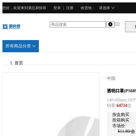
您好，欢迎来到酒总易快得
登录
|
注册
收货地
：
请选择
所有商品分类
首页
/
中国
酒总精选
酒总精选
透明口罩(PS609
140×60mm,10
/
销量
:
64724
盒
PS塑料
按盒购买
按箱购买
市场价:
¥
11.80
/盒