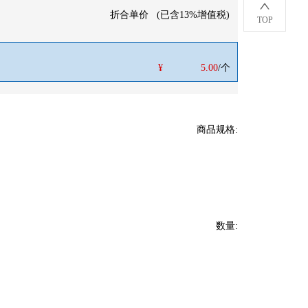
折合单价
(
已含13%增值税
)
TOP
¥
5.00
/个
商品规格
:
数量
: