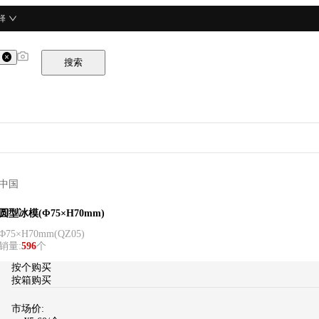
择
搜索
中国
TTM
圆型冰模(Φ75×H70mm)
Φ75×H70mm
(
QZ05
)
销量
:
596
个
按个购买
按箱购买
市场价: