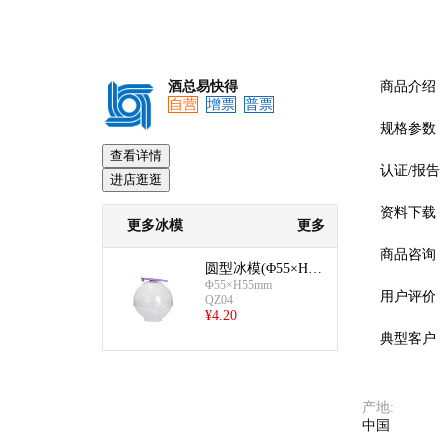
酒总易快得
商品介绍
自营
增票
普票
规格参数
查看详情
认证/报告
进店逛逛
资料下载
更多冰模
更多
商品咨询
圆型冰模(Φ55×H55
mm)
Φ55×H55mm
用户评价
QZ04
¥
4.20
典型客户
产地
:
中国
预览