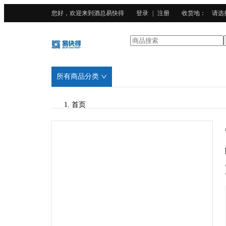
您好，欢迎来到酒总易快得
登录
|
注册
收货地
：
请选
所有商品分类
首页
/
TTM
/
PP塑料