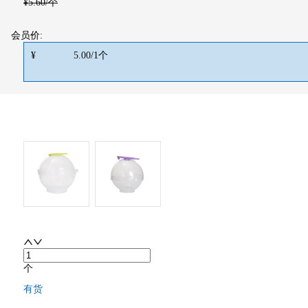
¥
5.60
/个
会员价:
¥
5.00
/
1
个
个
有货