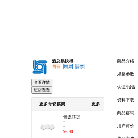
酒总易快得
商品介绍
自营
增票
普票
规格参数
查看详情
认证/报告
进店逛逛
资料下载
更多骨瓷筷架
更多
商品咨询
骨瓷筷架
*
用户评价
*
¥
6.90
预览