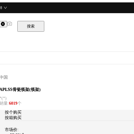
择
搜索
中国
APLSS
APLSS骨瓷筷架(筷架)
*
(
*
)
销量
:
6019
个
按个购买
按箱购买
市场价: