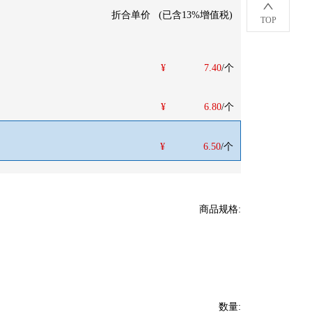
折合单价
(
已含13%增值税
)
TOP
¥
7.40
/个
¥
6.80
/个
¥
6.50
/个
商品规格
:
数量
: