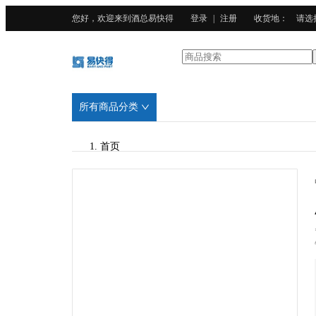
您好，欢迎来到酒总易快得
登录
|
注册
收货地
：
请选
所有商品分类
首页
/
APLSS
/
骨瓷