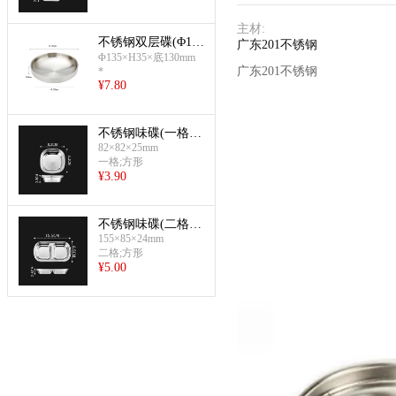
主材
:
不锈钢双层碟(Φ135
广东201不锈钢
mm-砂光)
Φ135×H35×底130mm
广东201不锈钢
*
¥
7.80
不锈钢味碟(一格方
82×82×25mm
形)
一格;方形
¥
3.90
不锈钢味碟(二格方
155×85×24mm
形)
二格;方形
¥
5.00