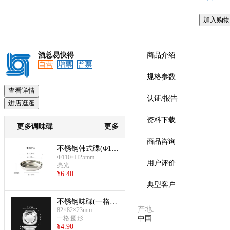
加入购物
预览
酒总易快得
商品介绍
自营
增票
普票
规格参数
查看详情
认证/报告
进店逛逛
资料下载
更多调味碟
更多
商品咨询
不锈钢韩式碟(Φ110
mm)
Φ110×H25mm
用户评价
亮光
¥
6.40
典型客户
不锈钢味碟(一格圆
产地
:
82×82×23mm
形)
一格;圆形
中国
¥
4.90