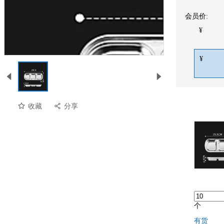
会员价:
¥
¥
收藏
分享
个
有货