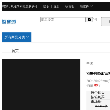
您好，欢迎来到酒总易快得
登录
|
注册
收货地
：
请选择
所有商品分类
首页
/
中国
酒总精选
酒总精选
不锈钢味碟(三
200×80×23mm
(
/
销量
:
89
个
广东201不锈钢
按个购买
按箱购买
市场价:
¥
7.40
/个