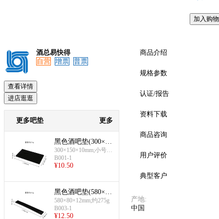
加入购物
预览
酒总易快得
商品介绍
自营
增票
普票
规格参数
查看详情
认证/报告
进店逛逛
资料下载
更多吧垫
更多
商品咨询
黑色酒吧垫(300×15
0mm)
300×150×10mm;小号;
用户评价
B001-1
约257g
¥
10.50
典型客户
黑色酒吧垫(580×80
产地
:
mm)
580×80×12mm;约275g
中国
B003-1
¥
12.50