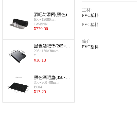
主材
:
酒吧防滑网(黑色)
PVC塑料
600×12000mm
JW-BNN
PVC塑料
¥
229.00
简介
:
黑色酒吧垫(205×15
PVC塑料
0mm)
205×150×30mm
*
¥
16.10
黑色酒吧垫(350×20
0mm)
350×200×90mm
B004
¥
13.20