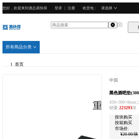
您好，欢迎来到酒总易快得
登录
|
注册
收货地
：
请选择
所有商品分类
首页
/
中国
酒总精选
酒总精选
黑色酒吧垫(300
450×300×8mm
/
销量
:
223293
块
PVC塑料
按块购买
按箱购买
市场价:
¥
20.00
/块