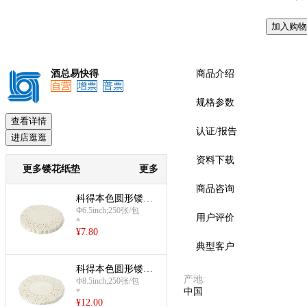
加入购物
预览
酒总易快得
商品介绍
自营
增票
普票
规格参数
查看详情
认证/报告
进店逛逛
资料下载
更多镂花纸垫
更多
商品咨询
科得本色圆形镂花
纸垫(6.5英寸)
Ф6.5inch;250张/包
用户评价
*
¥
7.80
典型客户
科得本色圆形镂花
产地
:
纸垫(8.5英寸)
Ф8.5inch;250张/包
中国
*
¥
12.00