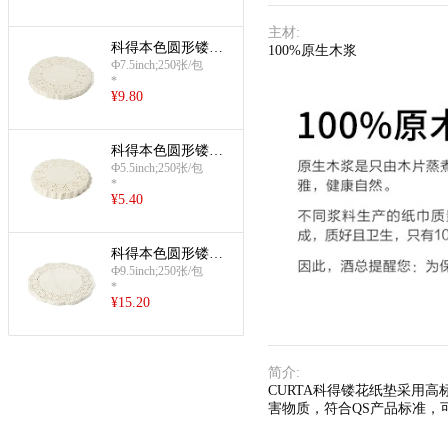
主材
:
科得本色圆形镂花
100%原生木浆
纸垫(7.5英寸)
Ф7.5inch;250张/包
*
¥
9.80
科得本色圆形镂花
纸垫(5.5英寸)
Ф5.5inch;250张/包
*
¥
5.40
科得本色圆形镂花
纸垫(9.5英寸)
Ф9.5inch;250张/包
*
¥
15.20
简介
:
CURTA科得镂花纸垫采用
害物质，符合QS产品标准，