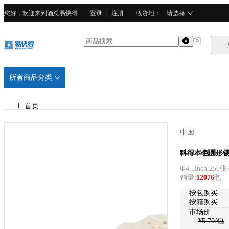
您好，欢迎来到酒总易快得
登录
|
注册
收货地
：
请选择
所有商品分类
首页
/
中国
CURTA科得
CURTA科得
科得本色圆形镂花
Ф4.5inch;250张
/
销量
:
12076
包
100%原生木浆
按包购买
按箱购买
市场价:
¥
5.70
/包