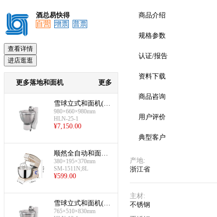
酒总易快得
商品介绍
自营
增票
普票
规格参数
查看详情
认证/报告
进店逛逛
资料下载
更多落地和面机
更多
商品咨询
雪球立式和面机(25
980×660×980mm
L容量)
用户评价
HLN-25-1
¥
7,150.00
典型客户
顺然全自动和面机
产地
:
(8L)
380×195×370mm
SM-1511N;8L
浙江省
¥
599.00
主材
:
雪球立式和面机(12
不锈钢
765×510×830mm
L容量)