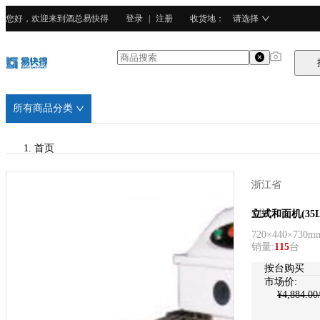
您好，欢迎来到酒总易快得
登录
|
注册
收货地
：
请选择
所有商品分类
首页
/
浙江省
剑波
剑波
立式和面机(35
720×440×730m
/
销量
:
115
台
不锈钢
按台购买
市场价:
¥
4,884.00