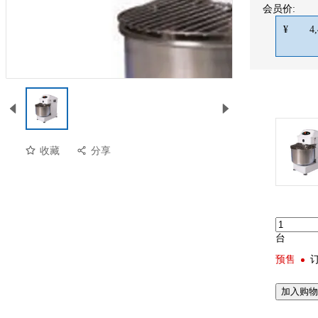
会员价:
¥
4
收藏
分享
台
预售
预览
加入购物