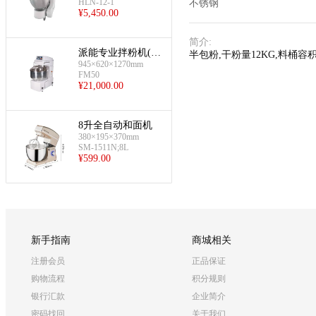
HLN-12-1
不锈钢
¥
5,450.00
简介
:
派能专业拌粉机(双
半包粉,干粉量12KG,料桶容
945×620×1270mm
动双速50L容量)
FM50
¥
21,000.00
8升全自动和面机
380×195×370mm
SM-1511N;8L
¥
599.00
新手指南
商城相关
注册会员
正品保证
购物流程
积分规则
银行汇款
企业简介
密码找回
关于我们