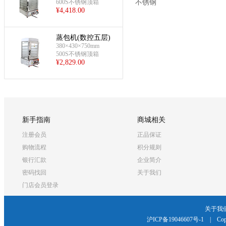
600S不锈钢顶箱
不锈钢
¥
4,418.00
蒸包机(数控五层)
380×430×750mm
500S不锈钢顶箱
¥
2,829.00
新手指南
商城相关
注册会员
正品保证
购物流程
积分规则
银行汇款
企业简介
密码找回
关于我们
门店会员登录
关于我
沪ICP备19046607号-1
|
Cop