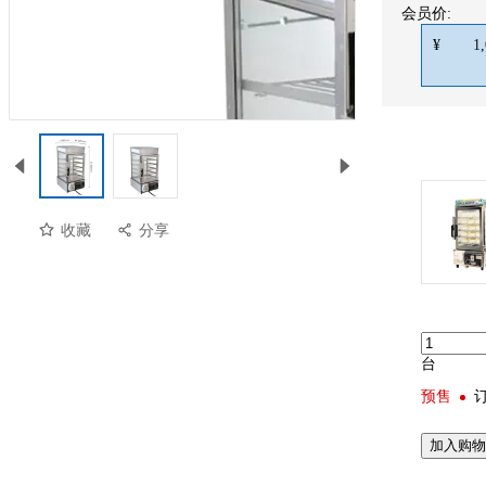
会员价:
¥
1
收藏
分享
台
预售
加入购物