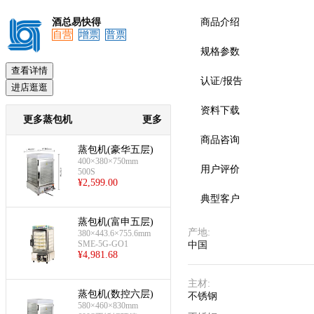
酒总易快得
商品介绍
自营
增票
普票
规格参数
预览
查看详情
认证/报告
进店逛逛
资料下载
更多蒸包机
更多
商品咨询
蒸包机(豪华五层)
400×380×750mm
用户评价
500S
¥
2,599.00
典型客户
蒸包机(富申五层)
产地
:
380×443.6×755.6mm
SME-5G-GO1
中国
¥
4,981.68
主材
:
蒸包机(数控六层)
不锈钢
580×460×830mm