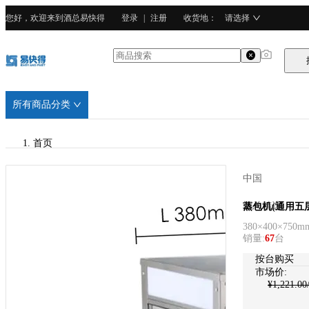
您好，欢迎来到酒总易快得
登录
|
注册
收货地
：
请选择
所有商品分类
首页
/
中国
酒总精选
酒总精选
蒸包机(通用五层
380×400×750m
/
销量
:
67
台
不锈钢
按台购买
市场价:
¥
1,221.00