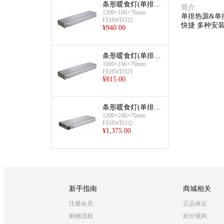
条形暖食灯(单排热
简介
:
1200×166×70mm
源-1200)
单排热源&单排
FEHWD322
快捷 多种安装
¥
940.00
条形暖食灯(单排热
1000×166×70mm
源-1000)
FEHWD321
¥
815.00
条形暖食灯(单排热
1200×246×70mm
&单排光-1200)
FEHWD332
¥
1,375.00
新手指南
商城相关
注册会员
正品保证
购物流程
积分规则