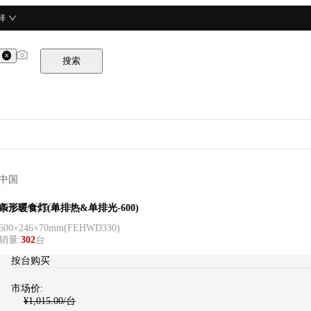
择
搜索
中国
HECMAC海克
条形暖食灯(单排热&单排光-600)
600×246×70mm
(
FEHWD330
)
销量
:
302
台
按台购买
市场价:
¥
1,015.00
/台