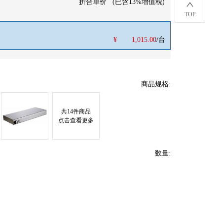
折合单价
(
已含13%增值税
)
TOP
¥
1,015.00
/台
商品规格
:
共
14
件商品
点击查看更多
数量
: