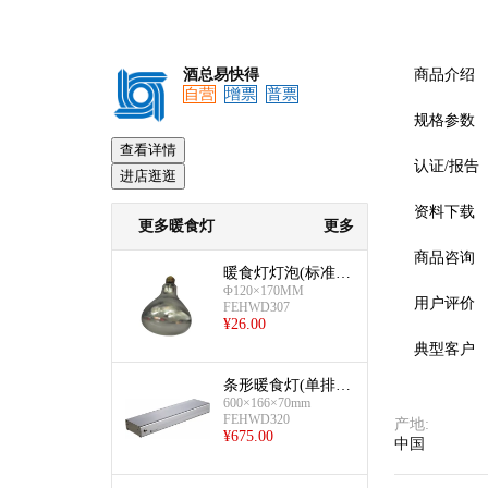
酒总易快得
商品介绍
自营
增票
普票
规格参数
查看详情
认证/报告
进店逛逛
资料下载
更多暖食灯
更多
预览
商品咨询
暖食灯灯泡(标准
Φ120×170MM
色-专业防爆灯泡)
用户评价
FEHWD307
¥
26.00
典型客户
条形暖食灯(单排热
600×166×70mm
源-600)
FEHWD320
产地
:
¥
675.00
中国