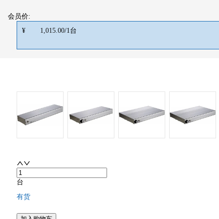
会员价:
¥
1,015.00
/
1
台
台
有货
加入购物车