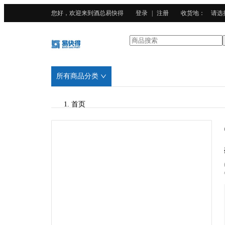
您好，欢迎来到酒总易快得
登录
|
注册
收货地
：
请选
所有商品分类
首页
/
HECMAC海克