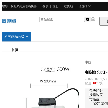
您好，欢迎来到酒总易快得
登录
|
注册
收货地
：
请选择
所有商品分类
首页
/
中国
申明
申明
电热板(长方形-5
200×250mm;50
/
销量
:
1076
块
不锈钢
按块购买
按箱购买
市场价:
¥
270.30
/