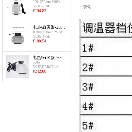
200×250mm;300W
w,不带温控)
NCJB-250C
不锈钢
¥
194.82
电热板(圆形-250w,
Φ200×190mm;250W
不带温控)
NCJB-175H
¥
180.54
电热板(竖款-700w,
700w
带温控)
NCJBT-240CH-A
¥
242.00