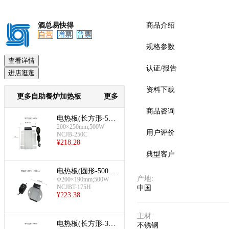
酒总易快得
商品介绍
自营
增票
普票
规格参数
查看详情
认证/报告
进店逛逛
资料下载
更多自助餐炉加热板
更多
商品咨询
电热板(长方形-500
200×250mm;500W
w,不带温控)
用户评价
NCJB-250C
¥
218.28
典型客户
电热板(圆形-500w,
产地
:
Φ200×190mm;500W
带温控)
NCJBT-175H
中国
¥
223.38
主材
:
电热板(长方形-300
不锈钢